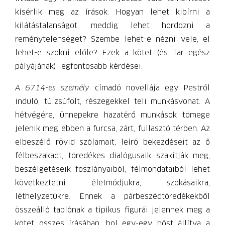
kísérlik meg az írások. Hogyan lehet kibírni a
kilátástalanságot, meddig lehet hordozni a
reménytelenséget? Szembe lehet-e nézni vele, el
lehet-e szökni előle? Ezek a kötet (és Tar egész
pályájának) legfontosabb kérdései.
A 6714-es személy
címadó novellája egy Pestről
induló, túlzsúfolt, részegekkel teli munkásvonat. A
hétvégére, ünnepekre hazatérő munkások tömege
jelenik meg ebben a furcsa, zárt, fullasztó térben. Az
elbeszélő rövid szólamait, leíró bekezdéseit az ő
félbeszakadt, töredékes dialógusaik szakítják meg,
beszélgetéseik foszlányaiból, félmondataiból lehet
következtetni életmódjukra, szokásaikra,
léthelyzetükre. Ennek a párbeszédtöredékekből
összeálló tablónak a tipikus figurái jelennek meg a
kötet összes írásában, hol egy-egy hőst állítva a