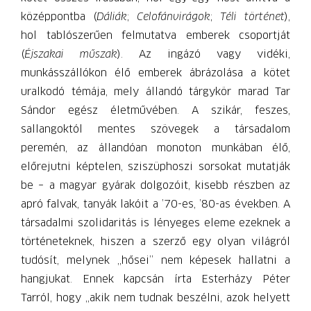
középpontba (
Dáliák
;
Celofánvirágok
;
Téli történet
),
hol tablószerűen felmutatva emberek csoportját
(
Éjszakai műszak
). Az ingázó vagy vidéki,
munkásszállókon élő emberek ábrázolása a kötet
uralkodó témája, mely állandó tárgykör marad Tar
Sándor egész életművében. A szikár, feszes,
sallangoktól mentes szövegek a társadalom
peremén, az állandóan monoton munkában élő,
előrejutni képtelen, sziszüphoszi sorsokat mutatják
be – a magyar gyárak dolgozóit, kisebb részben az
apró falvak, tanyák lakóit a ’70-es, ’80-as években. A
társadalmi szolidaritás is lényeges eleme ezeknek a
történeteknek, hiszen a szerző egy olyan világról
tudósít, melynek „hősei” nem képesek hallatni a
hangjukat. Ennek kapcsán írta Esterházy Péter
Tarról, hogy „akik nem tudnak beszélni, azok helyett