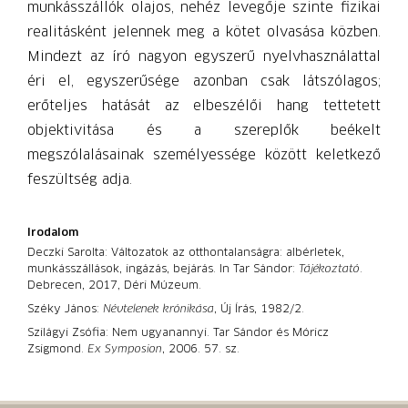
munkásszállók olajos, nehéz levegője szinte fizikai
realitásként jelennek meg a kötet olvasása közben.
Mindezt az író nagyon egyszerű nyelvhasználattal
éri el, egyszerűsége azonban csak látszólagos;
erőteljes hatását az elbeszélői hang tettetett
objektivitása és a szereplők beékelt
megszólalásainak személyessége között keletkező
feszültség adja.
Irodalom
Deczki Sarolta: Változatok az otthontalanságra: albérletek,
munkásszállások, ingázás, bejárás. In Tar Sándor:
Tájékoztató
.
Debrecen, 2017, Déri Múzeum.
Széky János:
Névtelenek krónikása
, Új Írás, 1982/2.
Szilágyi Zsófia: Nem ugyanannyi. Tar Sándor és Móricz
Zsigmond.
Ex Symposion
, 2006. 57. sz.