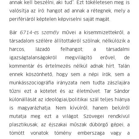
annak kell beszélni, aki tud”. Ezt tökéletesen meg is
valósítja az író: hangot ad annak a rétegnek, mely a
perifériáról képtelen képviselni saját magát.
Bár
6714-es személy
művei a kisemmizettekről, a
társadalom szélére állítottakról szólnak, nélkülözik a
harcos, lázadó felhangot; a társadalmi
igazságtalanságokról megvilágító erővel, de
kommentár és értelmezés nélkül adnak hírt. Talán
ennek köszönhető, hogy sem a népi írók, sem a
munkásszociográfia irányzata nem tudta zászlajára
tűzni ezt a kötetet és az életművet. Tar Sándor
különállását az ideológiai/politikai szál teljes hiánya
is magyarázhatja. Nem kívülről, hanem belülről
mutatja meg ezt a világot. Szövegei rendkívül
plasztikusak; az éjszakai műszak dübörgő gépei, a
tömött vonatok tömény emberszaga vagy a