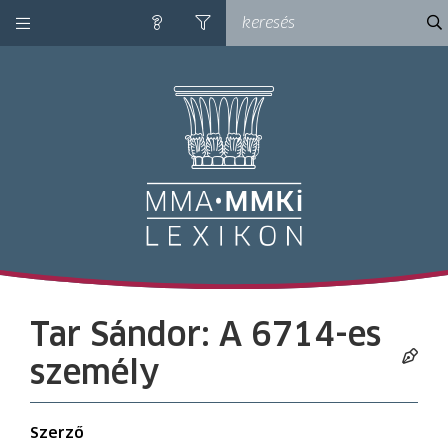
kategóriák
ke
súgó
szűrés
M
Tar Sándor: A 6714-es
személy
Szerző