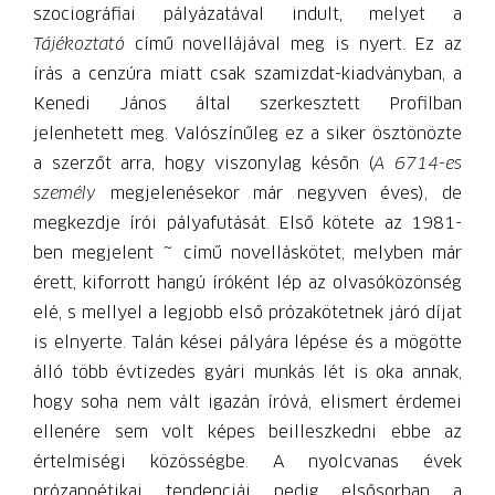
szociográfiai pályázatával indult, melyet a
Tájékoztató
című novellájával meg is nyert. Ez az
írás a cenzúra miatt csak szamizdat-kiadványban, a
Kenedi János által szerkesztett Profilban
jelenhetett meg. Valószínűleg ez a siker ösztönözte
a szerzőt arra, hogy viszonylag későn (
A 6714-es
személy
megjelenésekor már negyven éves), de
megkezdje írói pályafutását. Első kötete az 1981-
ben megjelent ~ című novelláskötet, melyben már
érett, kiforrott hangú íróként lép az olvasóközönség
elé, s mellyel a legjobb első prózakötetnek járó díjat
is elnyerte. Talán kései pályára lépése és a mögötte
álló több évtizedes gyári munkás lét is oka annak,
hogy soha nem vált igazán íróvá, elismert érdemei
ellenére sem volt képes beilleszkedni ebbe az
értelmiségi közösségbe. A nyolcvanas évek
prózapoétikai tendenciái pedig elsősorban a