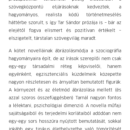
szövegközpontú eljárásoknak kedveztek, a
hagyományos, realista kódú történetmesélés
háttérbe szorult, s így Tar Sándor prózája is – bár az
elejétől fogva elismert és pozitívan értékelt –
elszigetelt, társtalan szövegvilág maradt.
A kötet novelláinak ábrázolásmódja a szociográfia
hagyományaira épít, de az írások szereplői nem csak
egy-egy társadalmi réteg képviselői, hanem
egyénként, egzisztenciális küzdelmeik közepette
nagyon részletesen és árnyaltan bemutatott figurák.
A környezet és az életmód ábrázolása mellett (és
azzal szoros összefüggésben) Tarnál nagyon fontos
a lélektani, pszichológiai dimenzió. A novella műfaji
sajátságaiból és terjedelmi korlátaiból adódóan nem
egy-egy sors hosszúra nyújtott bemutatását, sokkal
inkább egy tipikus élethelyzetbe való tömörítését