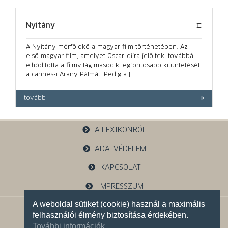
Nyitány
A Nyitány mérföldkő a magyar film történetében. Az
első magyar film, amelyet Oscar-díjra jelöltek, továbbá
elhódította a filmvilág második legfontosabb kitüntetését,
a cannes-i Arany Pálmát. Pedig a […]
tovább
A LEXIKONRÓL
ADATVÉDELEM
KAPCSOLAT
IMPRESSZUM
A weboldal sütiket (cookie) használ a maximális
1121 Budapest, Budakeszi u. 38.
felhasználói élmény biztosítása érdekében.
+36 30 785 5595
További információk