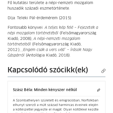
Fő kutatási területe a népi-nemzeti mozgalom
huszadik századi eszmetörténete.
Díja: Teleki Pál-érdemérem (2015).
Fontosabb könyvei:
A teljes kép felé – Fejezetek a
népi mozgalom történetéből
(Felsőmagyarország
Kiadó, 2008);
A népi-nemzeti mozgalom
történeteiből
(Felsőmagyarország Kiadó,
2012.);
„Engem csak a vers véd” – Írások Nagy
Gáspárról
(Antológia Kiadó, 2018).
Kapcsolódó szócikk(ek)
Szász Béla: Minden kényszer nélkül
A Szombathelyen született és emigrációban, Norfolkban
elhunyt szerző a múlt század harmincas éveinek elején
a költészettel jegyezte el magát. Olyan költőkkel kezdte