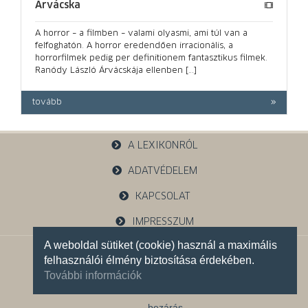
Árvácska
A horror – a filmben – valami olyasmi, ami túl van a
felfoghatón. A horror eredendően irracionális, a
horrorfilmek pedig per definitionem fantasztikus filmek.
Ranódy László Árvácskája ellenben […]
tovább
A LEXIKONRÓL
ADATVÉDELEM
KAPCSOLAT
IMPRESSZUM
A weboldal sütiket (cookie) használ a maximális
1121 Budapest, Budakeszi u. 38.
felhasználói élmény biztosítása érdekében.
+36 30 785 5595
További információk
Facebook oldalunk
bezárás