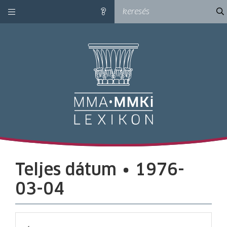
kategóriák
ke
súgó
M
Teljes dátum ∙ 1976-
03-04