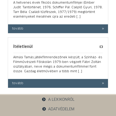
A hetvenes évek fikciós dokumentumfilmjei (Ember
Judit: Tantörténet, 1976; Schiffer Pál: Cséplő Gyuri, 1978;
Tarr Béla: Családi tűzfészek, 1977/1979) megtörtént
eseményeket mesélnek újra az eredeti […]
tovább
Ítéletlenül
Almási Tamás játékfilmrendezőnek készült, a Színház- és
Filmművészeti Főiskolán 1979-ben végzett Fábri Zoltán
osztályában, neve mégis a dokumentumfilmmel forrt
össze. Gazdag életművében a több mint […]
tovább
A LEXIKONRÓL
ADATVÉDELEM