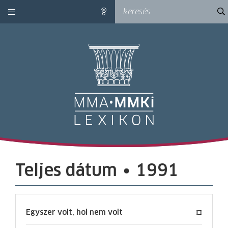
kategóriák
ke
súgó
M
Teljes dátum ∙ 1991
Egyszer volt, hol nem volt