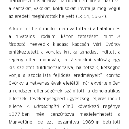
példabeszéd is adekvát párhuzam, amikor a „ház ura”
a sántákat, vakokat, koldusokat invitálja meg végül
az eredeti meghívottak helyett (Lk 14, 15-24).
A kötet érthető módon nem váltotta ki a hatalom és
a hivatalos irodalmi kánon tetszését: mint
A
látogató
negyedik kiadása kapcsán Vári György
emlékeztetett, a vonalas kritika támadást indított a
regény ellen, mondván, „a társadalmi valóság egy
kis szeletét túldimenzionálva, ha tetszik, kétségbe
vonja a szocialista fejlődés eredményeit”. Konrád
György a hetvenes évek elejétől már egyértelműen
a rendszer ellenségének számított, a demokratikus
ellenzéki tevékenységéért ügyészségi eljárás indult
ellene.
A
városalapító
című következő regénye
1977-ben még cenzúrázva megjelenhetett a
Magvetőnél, de ezt leszámítva 1989-ig betiltott