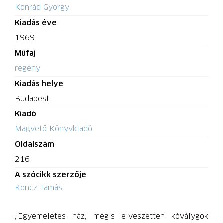
Konrád György
Kiadás éve
1969
Műfaj
regény
Kiadás helye
Budapest
Kiadó
Magvető Könyvkiadó
Oldalszám
216
A szócikk szerzője
Koncz Tamás
„Egyemeletes ház, mégis elveszetten kóválygok