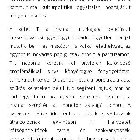
kommunista kultúrpolitika egyáltalán hozzájárult
megjelenéséhez.
A kötet T., a hivatali munkájába belefásult
erzsébetvárosi gyámügyi előadó egyetlen napját
mutatja be – ez magában is kafkai élethelyzet, az
egybetűs névadás pedig csak erősít a párhuzamon.
T.-t naponta keresik fel ügyfelek különböző
problémáikkal, sírva, könyörögve, fenyegetőzve,
támogatást kérve. Ő azonban csak a bürokrácia adta
szűkös kereteken belül tud segíteni rajtuk, már ha
tud egyáltalán. Az egyéni sérelmek szólama a
hivatal szűrőjén át monoton zsivajjá tompul. A
panaszos „[a]rca időnként cserélődik, a változatok
átrajzolódnak egymáson [...] Helyzetét
kétségbeejtőnek tartja, én szokványosnak,
keresztjét kibírhatatlannak, én huzamosabb ideig