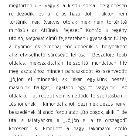
megtörténik – vagyis a kisfiú sorsa ideiglenesen
rendeződik, és a főhős hazaindul – akkor nem
történik meg (vagyis utólag meg nem történtté
minősül) az Áttűnés- fejezet.” Konrád a regény
utolsó,
Meghívó
című fejezetében ugyanakkor túllép
a nyomor és elmebaj enciklopédikus, helyenként
alig elviselhető sűrűségű leírásán. Beszélője több
oldalas, megszakítatlan felszólító mondatban hív
meg asztalához minden panaszkodót és szenvedőt:
„jöjjön el mindenki, aki akar, egyikünk beszél,
másikunk hallgat, legalább együtt vagyunk”. Az
oldalakon át repetitíven ismétlődő felszólításban –
„és jöjjenek” – kimondatlanul idézi meg Jézus hegyi
beszédének állandó fordulatát: „Boldogok, akik...”, de
utal a Miatyánkra, a „Jöjjön el a te országod”
kérésére is. Emellett a nagy lakomáról szóló