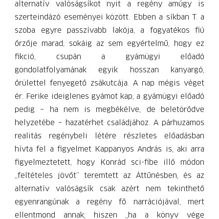
alternatív valóságsíkot nyit a regény amúgy is
szerteindázó eseményei között. Ebben a síkban T. a
szoba egyre passzívabb lakója, a fogyatékos fiú
őrzője marad; sokáig az sem egyértelmű, hogy ez
fikció, csupán a gyámügyi előadó
gondolatfolyamának egyik hosszan kanyargó,
őrülettel fenyegető zsákutcája. A nap mégis véget
ér: Ferike ideiglenes gyámot kap, a gyámügyi előadó
pedig – ha nem is megbékélve, de beletörődve
helyzetébe – hazatérhet családjához. A párhuzamos
realitás regénybeli létére részletes előadásban
hívta fel a figyelmet Kappanyos András is, aki arra
figyelmeztetett, hogy Konrád sci-fibe illő módon
„feltételes jövőt” teremtett az Áttűnésben, és az
alternatív valóságsík csak azért nem tekinthető
egyenrangúnak a regény fő narrációjával, mert
ellentmond annak; hiszen „ha a könyv vége