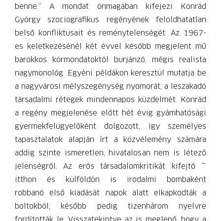
benne.” A mondat önmagában kifejezi Konrád
György szociografikus regényének feloldhatatlan
belső konfliktusait és reménytelenségét. Az 1967-
es keletkezésénél két évvel később megjelent mű
barokkos körmondatoktól burjánzó, mégis realista
nagymonológ. Egyéni példákon keresztül mutatja be
a nagyvárosi mélyszegénység nyomorát, a leszakadó
társadalmi rétegek mindennapos küzdelmét. Konrád
a regény megjelenése előtt hét évig gyámhatósági
gyermekfelügyelőként dolgozott, így személyes
tapasztalatok alapján írt a közvélemény számára
addig szinte ismeretlen, hivatalosan nem is létező
jelenségről. Az erős társadalomkritikát kifejtő
~
itthon és külföldön is irodalmi bombaként
robbanó első kiadását napok alatt elkapkodták a
boltokból, később pedig tizenhárom nyelvre
fordították le. Visszatekintve az is meglepő, hogy a