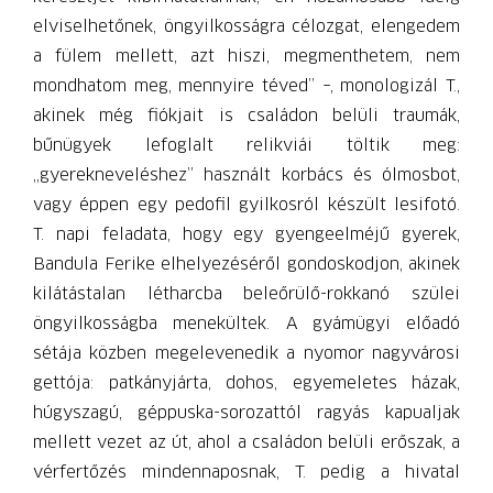
elviselhetőnek, öngyilkosságra célozgat, elengedem
a fülem mellett, azt hiszi, megmenthetem, nem
mondhatom meg, mennyire téved” –, monologizál T.,
akinek még fiókjait is családon belüli traumák,
bűnügyek lefoglalt relikviái töltik meg:
„gyerekneveléshez” használt korbács és ólmosbot,
vagy éppen egy pedofil gyilkosról készült lesifotó.
T. napi feladata, hogy egy gyengeelméjű gyerek,
Bandula Ferike elhelyezéséről gondoskodjon, akinek
kilátástalan létharcba beleőrülő-rokkanó szülei
öngyilkosságba menekültek. A gyámügyi előadó
sétája közben megelevenedik a nyomor nagyvárosi
gettója: patkányjárta, dohos, egyemeletes házak,
húgyszagú, géppuska-sorozattól ragyás kapualjak
mellett vezet az út, ahol a családon belüli erőszak, a
vérfertőzés mindennaposnak, T. pedig a hivatal