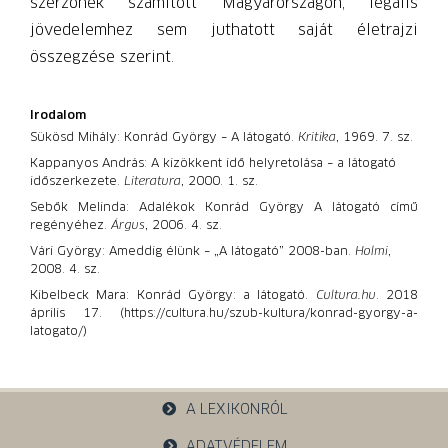
szerzőnek számított Magyarországon, legális
jövedelemhez sem juthatott saját életrajzi
összegzése szerint.
Irodalom
Sükösd Mihály: Konrád György – A látogató.
Kritika
, 1969. 7. sz.
Kappanyos András: A kizökkent idő helyretolása – a látogató
időszerkezete.
Literatura
, 2000. 1. sz.
Sebők Melinda: Adalékok Konrád György A látogató című
regényéhez.
Árgus
, 2006. 4. sz.
Vári György: Ameddig élünk – „A látogató” 2008-ban.
Holmi
,
2008. 4. sz.
Kibelbeck Mara: Konrád György: a látogató.
Cultura.hu
. 2018
április 17. (https://cultura.hu/szub-kultura/konrad-gyorgy-a-
latogato/)
A LEXIKONRÓL
ADATVÉDELEM