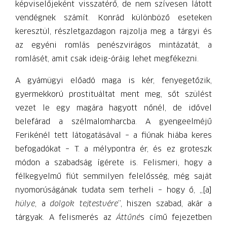
képviselőjeként visszatérő, de nem szívesen látott
vendégnek számít. Konrád különböző eseteken
keresztül, részletgazdagon rajzolja meg a tárgyi és
az egyéni romlás penészvirágos mintázatát, a
romlásét, amit csak ideig-óráig lehet megfékezni.
A gyámügyi előadó maga is kér, fenyegetőzik,
gyermekkorú prostituáltat ment meg, sőt szülést
vezet le egy magára hagyott nőnél, de idővel
belefárad a szélmalomharcba. A gyengeelméjű
Ferikénél tett látogatásával – a fiúnak hiába keres
befogadókat – T. a mélypontra ér, és ez groteszk
módon a szabadság ígérete is. Felismeri, hogy a
félkegyelmű fiút semmilyen felelősség, még saját
nyomorúságának tudata sem terheli – hogy ő, „[a]
hülye
, a
dolgok tejtestvére
”, hiszen szabad, akár a
tárgyak. A felismerés az
Áttűné
s című fejezetben