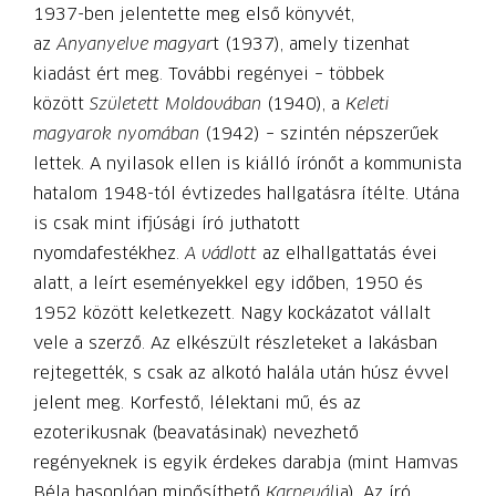
1937-ben jelentette meg első könyvét,
az
Anyanyelve magyar
t (1937), amely tizenhat
kiadást ért meg. További regényei – többek
között
Született Moldovában
(1940), a
Keleti
magyarok nyomában
(1942) – szintén népszerűek
lettek. A nyilasok ellen is kiálló írónőt a kommunista
hatalom 1948-tól évtizedes hallgatásra ítélte. Utána
is csak mint ifjúsági író juthatott
nyomdafestékhez.
A vádlott
az elhallgattatás évei
alatt, a leírt eseményekkel egy időben, 1950 és
1952 között keletkezett. Nagy kockázatot vállalt
vele a szerző. Az elkészült részleteket a lakásban
rejtegették, s csak az alkotó halála után húsz évvel
jelent meg. Korfestő, lélektani mű, és az
ezoterikusnak (beavatásinak) nevezhető
regényeknek is egyik érdekes darabja (mint Hamvas
Béla hasonlóan minősíthető
Karnevál
ja). Az író