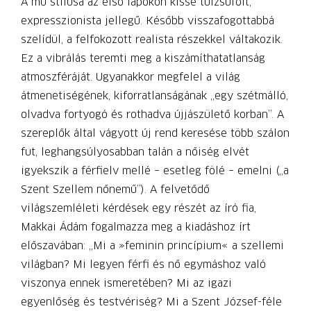
A mű stílusa az első lapokon kissé túlzsúfolt,
expresszionista jellegű. Később visszafogottabbá
szelídül, a felfokozott realista részekkel váltakozik.
Ez a vibrálás teremti meg a kiszámíthatatlanság
atmoszféráját. Ugyanakkor megfelel a világ
átmenetiségének, kiforratlanságának „egy szétmálló,
olvadva fortyogó és rothadva újjászülető korban”. A
szereplők által vágyott új rend keresése több szálon
fut, leghangsúlyosabban talán a nőiség elvét
igyekszik a férfielv mellé – esetleg fölé – emelni („a
Szent Szellem nőnemű”). A felvetődő
világszemléleti kérdések egy részét az író fia,
Makkai Ádám fogalmazza meg a kiadáshoz írt
előszavában: „Mi a »feminin princípium« a szellemi
világban? Mi legyen férfi és nő egymáshoz való
viszonya ennek ismeretében? Mi az igazi
egyenlőség és testvériség? Mi a Szent József-féle