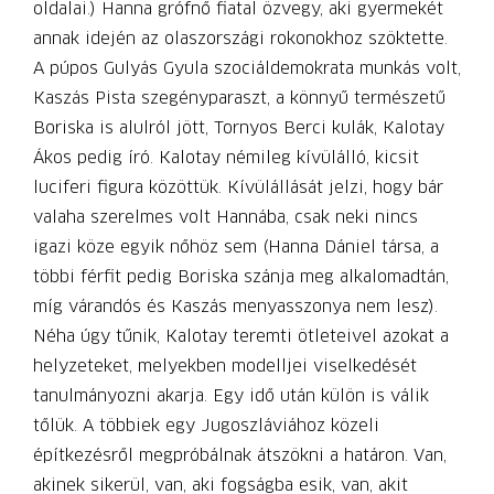
oldalai.) Hanna grófnő fiatal özvegy, aki gyermekét
annak idején az olaszországi rokonokhoz szöktette.
A púpos Gulyás Gyula szociáldemokrata munkás volt,
Kaszás Pista szegényparaszt, a könnyű természetű
Boriska is alulról jött, Tornyos Berci kulák, Kalotay
Ákos pedig író. Kalotay némileg kívülálló, kicsit
luciferi figura közöttük. Kívülállását jelzi, hogy bár
valaha szerelmes volt Hannába, csak neki nincs
igazi köze egyik nőhöz sem (Hanna Dániel társa, a
többi férfit pedig Boriska szánja meg alkalomadtán,
míg várandós és Kaszás menyasszonya nem lesz).
Néha úgy tűnik, Kalotay teremti ötleteivel azokat a
helyzeteket, melyekben modelljei viselkedését
tanulmányozni akarja. Egy idő után külön is válik
tőlük. A többiek egy Jugoszláviához közeli
építkezésről megpróbálnak átszökni a határon. Van,
akinek sikerül, van, aki fogságba esik, van, akit