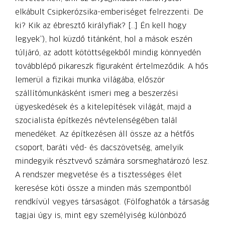
elkábult Csipkerózsika-emberiséget felrezzenti. De
ki? Kik az ébresztő királyfiak? […] Én kell hogy
legyek”), hol küzdő titánként, hol a mások eszén
túljáró, az adott kötöttségekből mindig könnyedén
továbblépő pikareszk figuraként értelmeződik. A hős
lemerül a fizikai munka világába, először
szállítómunkásként ismeri meg a beszerzési
ügyeskedések és a kitelepítések világát, majd a
szocialista építkezés névtelenségében talál
menedéket. Az építkezésen áll össze az a hétfős
csoport, baráti véd- és dacszövetség, amelyik
mindegyik résztvevő számára sorsmeghatározó lesz.
A rendszer megvetése és a tisztességes élet
keresése köti össze a minden más szempontból
rendkívül vegyes társaságot. (Fölfoghatók a társaság
tagjai úgy is, mint egy személyiség különböző