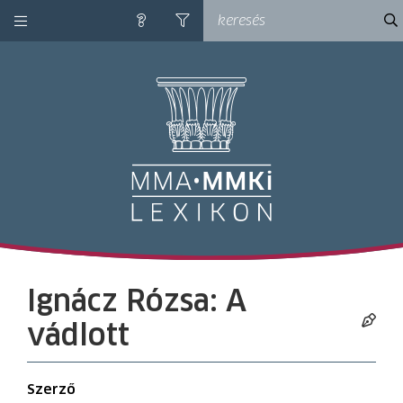
kategóriák
ke
súgó
szűrés
M
Ignácz Rózsa: A
vádlott
Szerző