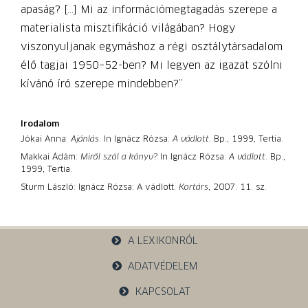
apaság? […] Mi az információmegtagadás szerepe a
materialista misztifikáció világában? Hogy
viszonyuljanak egymáshoz a régi osztálytársadalom
élő tagjai 1950–52-ben? Mi legyen az igazat szólni
kívánó író szerepe mindebben?”
Irodalom
Jókai Anna:
Ajánlás
. In Ignácz Rózsa:
A vádlott
. Bp., 1999, Tertia.
Makkai Ádám:
Miről szól a könyv?
In Ignácz Rózsa:
A vádlott
. Bp.,
1999, Tertia.
Sturm László: Ignácz Rózsa: A vádlott.
Kortárs
, 2007. 11. sz.
A LEXIKONRÓL
ADATVÉDELEM
KAPCSOLAT