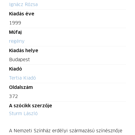
Ignácz Rózsa
Kiadás éve
1999
Műfaj
regény
Kiadás helye
Budapest
Kiadó
Tertia Kiadó
Oldalszám
372
A szócikk szerzője
Sturm László
A Nemzeti Színház erdélyi származású színésznője