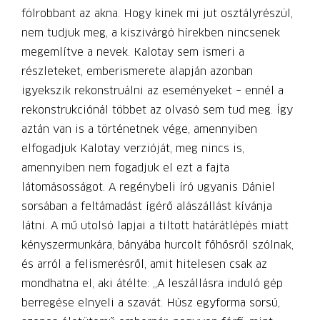
fölrobbant az akna. Hogy kinek mi jut osztályrészül,
nem tudjuk meg, a kiszivárgó hírekben nincsenek
megemlítve a nevek. Kalotay sem ismeri a
részleteket, emberismerete alapján azonban
igyekszik rekonstruálni az eseményeket – ennél a
rekonstrukciónál többet az olvasó sem tud meg. Így
aztán van is a történetnek vége, amennyiben
elfogadjuk Kalotay verzióját, meg nincs is,
amennyiben nem fogadjuk el ezt a fajta
látomásosságot. A regénybeli író ugyanis Dániel
sorsában a feltámadást ígérő alászállást kívánja
látni. A mű utolsó lapjai a tiltott határátlépés miatt
kényszermunkára, bányába hurcolt főhősről szólnak,
és arról a felismerésről, amit hitelesen csak az
mondhatna el, aki átélte: „A leszállásra induló gép
berregése elnyeli a szavát. Húsz egyforma sorsú,