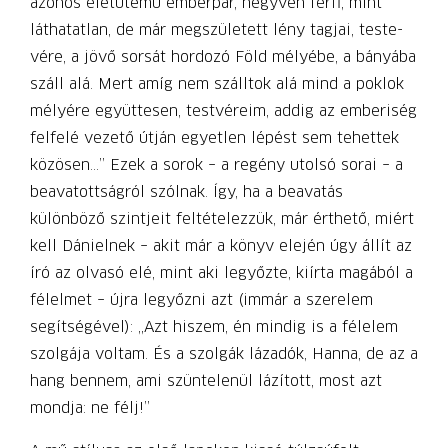
azonos életütemű emberpár, negyven férfi, mint
láthatatlan, de már megszületett lény tagjai, teste-
vére, a jövő sorsát hordozó Föld mélyébe, a bányába
száll alá. Mert amíg nem szálltok alá mind a poklok
mélyére együttesen, testvéreim, addig az emberiség
felfelé vezető útján egyetlen lépést sem tehettek
közösen…” Ezek a sorok – a regény utolsó sorai – a
beavatottságról szólnak. Így, ha a beavatás
különböző szintjeit feltételezzük, már érthető, miért
kell Dánielnek – akit már a könyv elején úgy állít az
író az olvasó elé, mint aki legyőzte, kiírta magából a
félelmet – újra legyőzni azt (immár a szerelem
segítségével): „Azt hiszem, én mindig is a félelem
szolgája voltam. És a szolgák lázadók, Hanna, de az a
hang bennem, ami szüntelenül lázított, most azt
mondja: ne félj!”