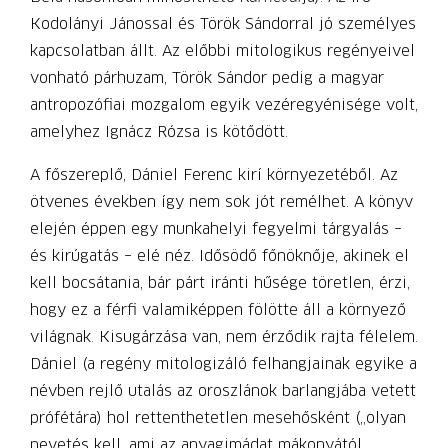
Kodolányi Jánossal és Török Sándorral jó személyes
kapcsolatban állt. Az előbbi mitologikus regényeivel
vonható párhuzam, Török Sándor pedig a magyar
antropozófiai mozgalom egyik vezéregyénisége volt,
amelyhez Ignácz Rózsa is kötődött.
A főszereplő, Dániel Ferenc kirí környezetéből. Az
ötvenes években így nem sok jót remélhet. A könyv
elején éppen egy munkahelyi fegyelmi tárgyalás –
és kirúgatás – elé néz. Idősödő főnöknője, akinek el
kell bocsátania, bár párt iránti hűsége töretlen, érzi,
hogy ez a férfi valamiképpen fölötte áll a környező
világnak. Kisugárzása van, nem érződik rajta félelem.
Dániel (a regény mitologizáló felhangjainak egyike a
névben rejlő utalás az oroszlánok barlangjába vetett
prófétára) hol rettenthetetlen mesehősként („olyan
nevetés kell, ami az anyagimádat mákonyától