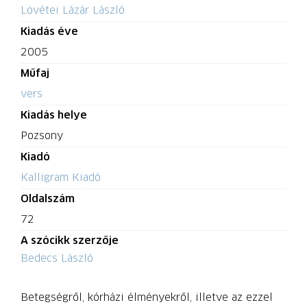
Lövétei Lázár László
Kiadás éve
2005
Műfaj
vers
Kiadás helye
Pozsony
Kiadó
Kalligram Kiadó
Oldalszám
72
A szócikk szerzője
Bedecs László
Betegségről, kórházi élményekről, illetve az ezzel