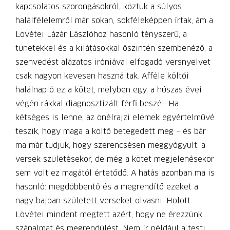
kapcsolatos szorongásokról, köztük a súlyos
halálfélelemről már sokan, sokféleképpen írtak, ám a
Lövétei Lázár Lászlóhoz hasonló tényszerű, a
tünetekkel és a kilátásokkal őszintén szembenéző, a
szenvedést alázatos iróniával elfogadó versnyelvet
csak nagyon kevesen használtak. Afféle költői
halálnapló ez a kötet, melyben egy, a húszas évei
végén rákkal diagnosztizált férfi beszél. Ha
kétséges is lenne, az önélrajzi elemek egyértelművé
teszik, hogy maga a költő betegedett meg – és bár
ma már tudjuk, hogy szerencsésen meggyógyult, a
versek születésekor, de még a kötet megjelenésekor
sem volt ez magától értetődő. A hatás azonban ma is
hasonló: megdöbbentő és a megrendítő ezeket a
nagy bajban született verseket olvasni. Holott
Lövétei mindent megtett azért, hogy ne érezzünk
szánalmat és megrendülést. Nem ír például a testi