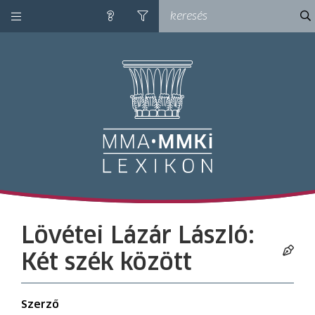
kategóriák
ke
súgó
szűrés
M
Lövétei Lázár László:
Két szék között
Szerző