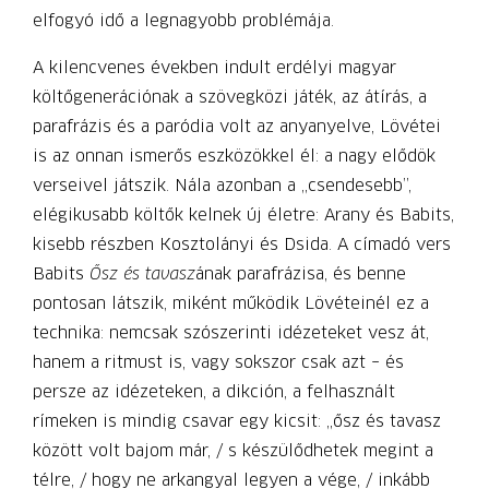
elfogyó idő a legnagyobb problémája.
A kilencvenes években indult erdélyi magyar
költőgenerációnak a szövegközi játék, az átírás, a
parafrázis és a paródia volt az anyanyelve, Lövétei
is az onnan ismerős eszközökkel él: a nagy elődök
verseivel játszik. Nála azonban a „csendesebb”,
elégikusabb költők kelnek új életre: Arany és Babits,
kisebb részben Kosztolányi és Dsida. A címadó vers
Babits
Ősz és tavasz
ának parafrázisa, és benne
pontosan látszik, miként működik Lövéteinél ez a
technika: nemcsak szószerinti idézeteket vesz át,
hanem a ritmust is, vagy sokszor csak azt – és
persze az idézeteken, a dikción, a felhasznált
rímeken is mindig csavar egy kicsit: „ősz és tavasz
között volt bajom már, / s készülődhetek megint a
télre, / hogy ne arkangyal legyen a vége, / inkább