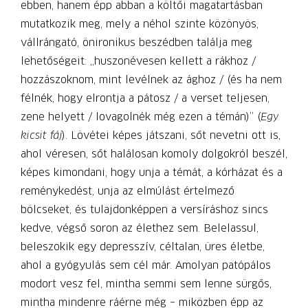
ebben, hanem épp abban a költői magatartásban
mutatkozik meg, mely a néhol szinte közönyös,
vállrángató, önironikus beszédben találja meg
lehetőségeit: „huszonévesen kellett a rákhoz /
hozzászoknom, mint levélnek az ághoz / (és ha nem
félnék, hogy elrontja a pátosz / a verset teljesen,
zene helyett / lovagolnék még ezen a témán)” (
Egy
kicsit fáj
). Lövétei képes játszani, sőt nevetni ott is,
ahol véresen, sőt halálosan komoly dolgokról beszél,
képes kimondani, hogy unja a témát, a kórházat és a
reménykedést, unja az elmúlást értelmező
bölcseket, és tulajdonképpen a versíráshoz sincs
kedve, végső soron az élethez sem. Belelassul,
beleszokik egy depresszív, céltalan, üres életbe,
ahol a gyógyulás sem cél már. Amolyan patópálos
modort vesz fel, mintha semmi sem lenne sürgős,
mintha mindenre ráérne még – miközben épp az