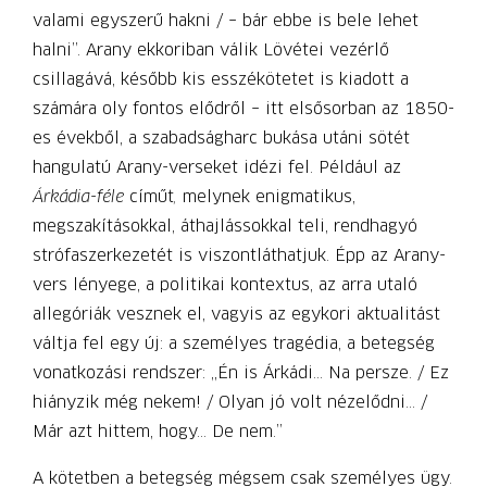
valami egyszerű hakni / – bár ebbe is bele lehet
halni”. Arany ekkoriban válik Lövétei vezérlő
csillagává, később kis esszékötetet is kiadott a
számára oly fontos elődről – itt elsősorban az 1850-
es évekből, a szabadságharc bukása utáni sötét
hangulatú Arany-verseket idézi fel. Például az
Árkádia-féle
címűt
,
melynek enigmatikus,
megszakításokkal, áthajlássokkal teli, rendhagyó
strófaszerkezetét is viszontláthatjuk. Épp az Arany-
vers lényege, a politikai kontextus, az arra utaló
allegóriák vesznek el, vagyis az egykori aktualitást
váltja fel egy új: a személyes tragédia, a betegség
vonatkozási rendszer: „Én is Árkádi… Na persze. / Ez
hiányzik még nekem! / Olyan jó volt nézelődni… /
Már azt hittem, hogy… De nem.”
A kötetben a betegség mégsem csak személyes ügy.