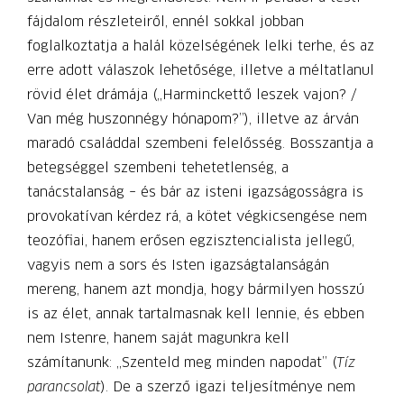
fájdalom részleteiről, ennél sokkal jobban
foglalkoztatja a halál közelségének lelki terhe, és az
erre adott válaszok lehetősége, illetve a méltatlanul
rövid élet drámája („Harminckettő leszek vajon? /
Van még huszonnégy hónapom?”), illetve az árván
maradó családdal szembeni felelősség. Bosszantja a
betegséggel szembeni tehetetlenség, a
tanácstalanság – és bár az isteni igazságosságra is
provokatívan kérdez rá, a kötet végkicsengése nem
teozófiai, hanem erősen egzisztencialista jellegű,
vagyis nem a sors és Isten igazságtalanságán
mereng, hanem azt mondja, hogy bármilyen hosszú
is az élet, annak tartalmasnak kell lennie, és ebben
nem Istenre, hanem saját magunkra kell
számítanunk: „Szenteld meg minden napodat” (
Tíz
parancsolat
). De a szerző igazi teljesítménye nem