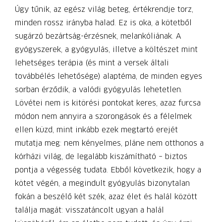
Úgy tűnik, az egész világ beteg, értékrendje torz,
minden rossz irányba halad. Ez is oka, a kötetből
sugárzó bezártság-érzésnek, melankóliának. A
gyógyszerek, a gyógyulás, illetve a költészet mint
lehetséges terápia (és mint a versek általi
továbbélés lehetősége) alaptéma, de minden egyes
sorban érződik, a valódi gyógyulás lehetetlen.
Lövétei nem is kitörési pontokat keres, azaz furcsa
módon nem annyira a szorongások és a félelmek
ellen küzd, mint inkább ezek megtartó erejét
mutatja meg: nem kényelmes, pláne nem otthonos a
kórházi világ, de legalább kiszámítható – biztos
pontja a végesség tudata. Ebből következik, hogy a
kötet végén, a megindult gyógyulás bizonytalan
fokán a beszélő két szék, azaz élet és halál között
találja magát: visszatáncolt ugyan a halál