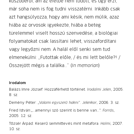
küszöbéről, ám az életbe nem tudott, és úgy érzi,
már soha nem is fog tudni visszatérni. Inkább csak
azt hangsúlyozza, hogy ami késik, nem múlik, azaz
hiába az orvosok igyekezte, hiába a beteg
türelemmel viselt hosszú szenvedése, a biológiai
folyamatokat csak lassítani lehet, visszafordítani
vagy legyőzni nem. A halál elől senki sem tud
elmenekülni: „Futottak előle, / és mi lett belőle?! /
Összejött mégis a találka...” (
In memorian
)
Irodalom
Balázs Imre József: Hozzáférhető történet
.
Irodalmi Jelen
, 2005.
8. sz.
Demény Péter: „
Valami egyszerű hakni”
.
Jelenkor
, 2006. 3. sz.
Fried István:„…amennyi szó szerint is benne van…”.
Forrás
,
2005. 12. sz.
Tőzsér Árpád: Keserű semmittevés mint metafora.
Holmi
, 2007.
10. sz.