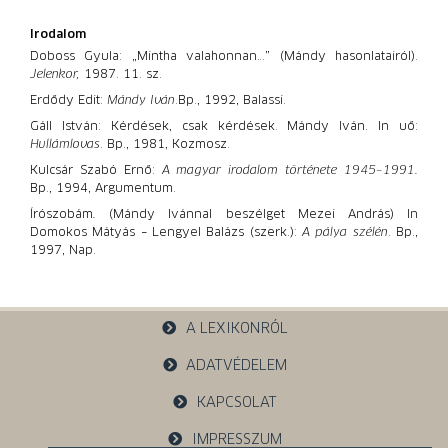
Irodalom
Doboss Gyula: „Mintha valahonnan…” (Mándy hasonlatairól).
Jelenkor,
1987. 11. sz.
Erdődy Edit:
Mándy Iván
.
Bp., 1992, Balassi.
Gáll István: Kérdések, csak kérdések. Mándy Iván. In uő:
Hullámlovas
. Bp., 1981, Kozmosz.
Kulcsár Szabó Ernő:
A magyar irodalom története 1945–1991.
Bp., 1994, Argumentum.
Írószobám
.
(Mándy Ivánnal beszélget Mezei András) In
Domokos Mátyás – Lengyel Balázs (szerk.):
A pálya szélén
. Bp.,
1997, Nap.
A LEXIKONRÓL
ADATVÉDELEM
KAPCSOLAT
IMPRESSZUM