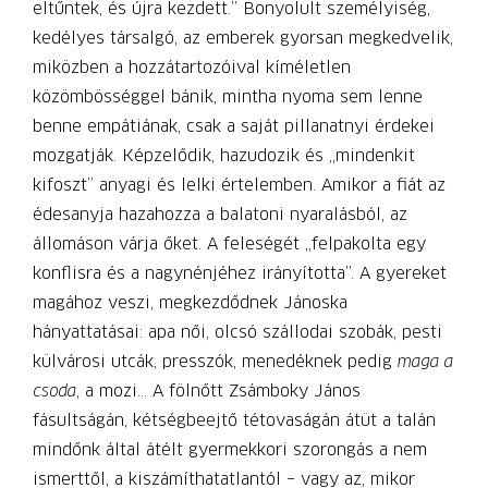
eltűntek, és újra kezdett.” Bonyolult személyiség,
kedélyes társalgó, az emberek gyorsan megkedvelik,
miközben a hozzátartozóival kíméletlen
közömbösséggel bánik, mintha nyoma sem lenne
benne empátiának, csak a saját pillanatnyi érdekei
mozgatják. Képzelődik, hazudozik és „mindenkit
kifoszt” anyagi és lelki értelemben. Amikor a fiát az
édesanyja hazahozza a balatoni nyaralásból, az
állomáson várja őket. A feleségét „felpakolta egy
konflisra és a nagynénjéhez irányította”. A gyereket
magához veszi, megkezdődnek Jánoska
hányattatásai: apa női, olcsó szállodai szobák, pesti
külvárosi utcák, presszók, menedéknek pedig
maga a
csoda
, a mozi… A fölnőtt Zsámboky János
fásultságán, kétségbeejtő tétovaságán átüt a talán
mindőnk által átélt gyermekkori szorongás a nem
ismerttől, a kiszámíthatatlantól – vagy az, mikor