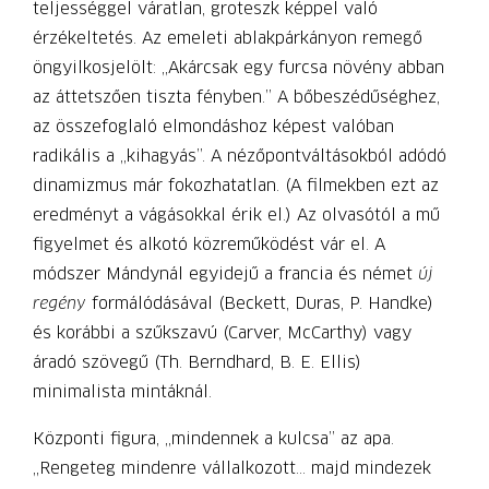
teljességgel váratlan, groteszk képpel való
érzékeltetés. Az emeleti ablakpárkányon remegő
öngyilkosjelölt: „Akárcsak egy furcsa növény abban
az áttetszően tiszta fényben.” A bőbeszédűséghez,
az összefoglaló elmondáshoz képest valóban
radikális a „kihagyás”. A nézőpontváltásokból adódó
dinamizmus már fokozhatatlan. (A filmekben ezt az
eredményt a vágásokkal érik el.) Az olvasótól a mű
figyelmet és alkotó közreműködést vár el. A
módszer Mándynál egyidejű a francia és német
új
regény
formálódásával (Beckett, Duras, P. Handke)
és korábbi a szűkszavú (Carver, McCarthy) vagy
áradó szövegű (Th. Berndhard, B. E. Ellis)
minimalista mintáknál.
Központi figura, „mindennek a kulcsa” az apa.
„Rengeteg mindenre vállalkozott… majd mindezek