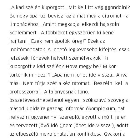
„A kád szélén kuporgott… Mit kell itt végiggondolni?
Bemegy apához, beviszi az almát meg a citromot… a
limonádéhoz… Amint megkapja, elkezdi hajszolni
Schlemmert… A többieket egyszerűen ki kéne
hajítani… Ezek nem ápolók, öreg!” Ezek az
indítómondatok. A lehető legkevesebb kifejtés, csak
jelzések, főnevek helyett személyragok. Ki
kuporgott a kád szélén? Hova megy be? Mikor
történik mindez…? „Apa nem jöhet ide vissza… Anya
más… Nem túrja szét a kéziratomat… Beszélni kell a
professzorral.” A talányosnak tűnő,
összetéveszthetetlenül egyéni, szűkszavú szöveg a
második oldalra gazdag információkomplexum: hat
helyszín, ugyanennyi szereplő, együtt a múlt, jelen
és tervezett jövő idő („nem jöhet ide vissza”), adott
az elbeszélő megoldhatatlan konfliktusa. Gyakori a