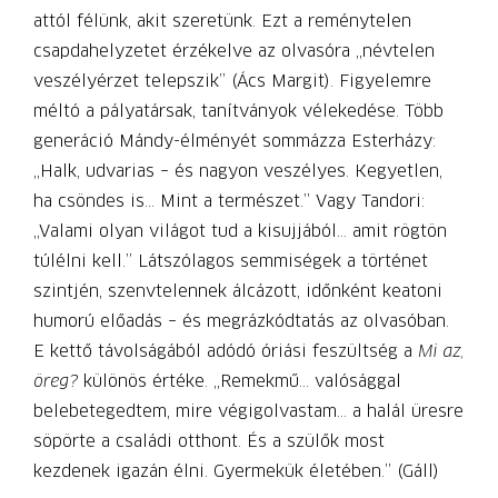
attól félünk, akit szeretünk. Ezt a reménytelen
csapdahelyzetet érzékelve az olvasóra „névtelen
veszélyérzet telepszik” (Ács Margit). Figyelemre
méltó a pályatársak, tanítványok vélekedése. Több
generáció Mándy-élményét sommázza Esterházy:
„Halk, udvarias – és nagyon veszélyes. Kegyetlen,
ha csöndes is… Mint a természet.” Vagy Tandori:
„Valami olyan világot tud a kisujjából... amit rögtön
túlélni kell.” Látszólagos semmiségek a történet
szintjén, szenvtelennek álcázott, időnként keatoni
humorú előadás – és megrázkódtatás az olvasóban.
E kettő távolságából adódó óriási feszültség a
Mi az,
öreg?
különös értéke. „Remekmű… valósággal
belebetegedtem, mire végigolvastam… a halál üresre
söpörte a családi otthont. És a szülők most
kezdenek igazán élni. Gyermekük életében.” (Gáll)