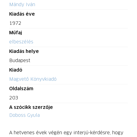
Mándy Iván
Kiadás éve
1972
Műfaj
elbeszélés
Kiadás helye
Budapest
Kiadó
Magvető Könyvkiadó
Oldalszám
203
A szócikk szerzője
Doboss Gyula
A hetvenes évek végén egy interjú-kérdésre, hogy