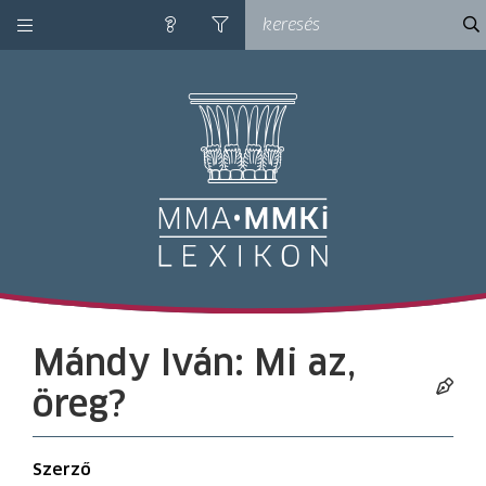
kategóriák
ke
súgó
szűrés
M
Mándy Iván: Mi az,
öreg?
Szerző