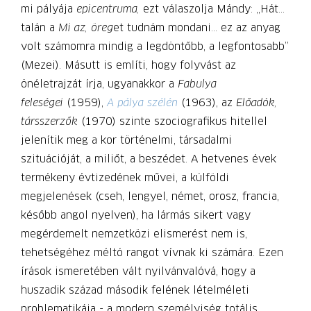
mi pályája
epicentruma,
ezt válaszolja Mándy: „Hát…
talán a
Mi az, öreg
et tudnám mondani… ez az anyag
volt számomra mindig a legdöntőbb, a legfontosabb”
(Mezei). Másutt is említi, hogy folyvást az
önéletrajzát írja, ugyanakkor a
Fabulya
feleségei
(1959),
A pálya szélén
(1963), az
Előadók,
társszerzők
(1970) szinte szociografikus hitellel
jelenítik meg a kor történelmi, társadalmi
szituációját, a miliőt, a beszédet. A hetvenes évek
termékeny évtizedének művei, a külföldi
megjelenések (cseh, lengyel, német, orosz, francia,
később angol nyelven), ha lármás sikert vagy
megérdemelt nemzetközi elismerést nem is,
tehetségéhez méltó rangot vívnak ki számára. Ezen
írások ismeretében vált nyilvánvalóvá, hogy a
huszadik század második felének lételméleti
problematikája - a modern személyiség totális