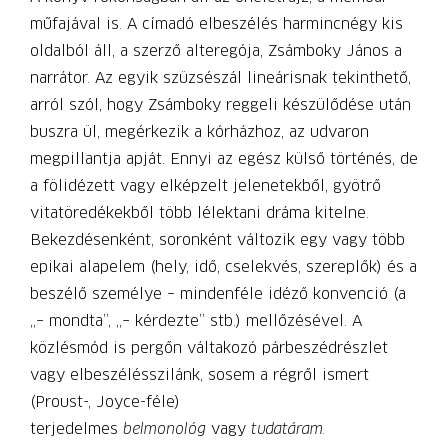
műfajával is. A címadó elbeszélés harmincnégy kis
oldalból áll, a szerző alteregója, Zsámboky János a
narrátor. Az egyik szüzsészál lineárisnak tekinthető,
arról szól, hogy Zsámboky reggeli készülődése után
buszra ül, megérkezik a kórházhoz, az udvaron
megpillantja apját. Ennyi az egész külső történés, de
a fölidézett vagy elképzelt jelenetekből, gyötrő
vitatöredékekből több lélektani dráma kitelne.
Bekezdésenként, soronként változik egy vagy több
epikai alapelem (hely, idő, cselekvés, szereplők) és a
beszélő személye – mindenféle idéző konvenció (a
„– mondta”, „– kérdezte” stb.) mellőzésével. A
közlésmód is pergőn váltakozó párbeszédrészlet
vagy elbeszélésszilánk, sosem a régről ismert
(Proust-, Joyce-féle)
terjedelmes
belmonológ
vagy
tudatáram.