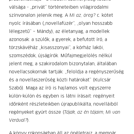
válsága - „privát” történeteiben világirodalmi
színvonalon jelenik meg. A
Mi az, öreg?
c. kötet
nyolc írásában („novellafüzér”, „olyan hosszabb
lélegzetű” – Mándy), az életanyag, a modellek
azonosak: a szülők, a gyerek, a befutott író, a
törzskávéház „kisasszonyai”, a kórház lakói,
szomszédok, újságírók. Műfajmegjelölés nélkül
jelent meg, a szakirodalom bizonytalan, általában
novellacsokornak tartják: „feloldja a regényszerűség
és a novellaszerűség közti határokat” (Kulcsár
Szabó). Maga az író is hajlamos volt egyszerre
külön-külön és egyben is látni írásait: regényeit
időnként részleteikben újrapublikálta, novelláiból
regényeket gyúrt össze (
Tájak, az én tájaim
;
Mi van
Verával?
).
A könyv rokonságban áll az önéletrajz, a memoár