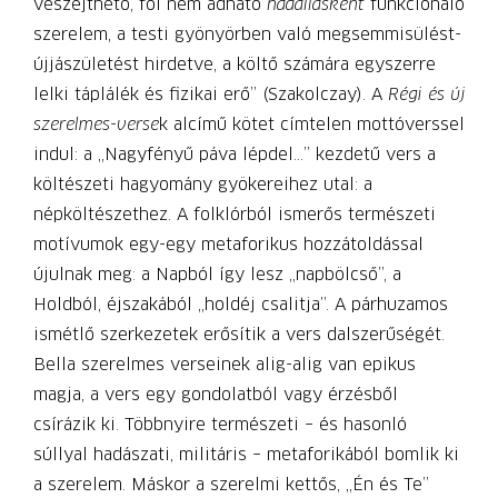
veszejthető, föl nem adható
hadállásként
funkcionáló
szerelem, a testi gyönyörben való megsemmisülést-
újjászületést hirdetve, a költő számára egyszerre
lelki táplálék és fizikai erő” (Szakolczay). A
Régi és új
szerelmes-verse
k alcímű kötet címtelen mottóverssel
indul: a „Nagyfényű páva lépdel…” kezdetű vers a
költészeti hagyomány gyökereihez utal: a
népköltészethez. A folklórból ismerős természeti
motívumok egy-egy metaforikus hozzátoldással
újulnak meg: a Napból így lesz „napbölcső”, a
Holdból, éjszakából „holdéj csalitja”. A párhuzamos
ismétlő szerkezetek erősítik a vers dalszerűségét.
Bella szerelmes verseinek alig-alig van epikus
magja, a vers egy gondolatból vagy érzésből
csírázik ki. Többnyire természeti – és hasonló
súllyal hadászati, militáris – metaforikából bomlik ki
a szerelem. Máskor a szerelmi kettős, „Én és Te”