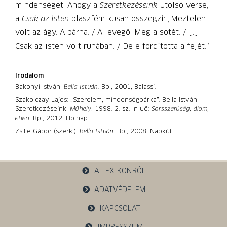
mindenséget. Ahogy a
Szeretkezéseink
utolsó verse,
a
Csak az isten
blaszfémikusan összegzi: „Meztelen
volt az ágy. A párna. / A levegő. Meg a sötét. / […]
Csak az isten volt ruhában. / De elfordította a fejét.”
Irodalom
Bakonyi István:
Bella István.
Bp., 2001, Balassi.
Szakolczay Lajos: „Szerelem, mindenségbárka”. Bella István:
Szeretkezéseink.
Műhely
, 1998. 2. sz. In uő:
Sorsszerűség, álom,
etika
. Bp., 2012, Holnap.
Zsille Gábor (szerk.):
Bella István
. Bp., 2008, Napkút.
A LEXIKONRÓL
ADATVÉDELEM
KAPCSOLAT