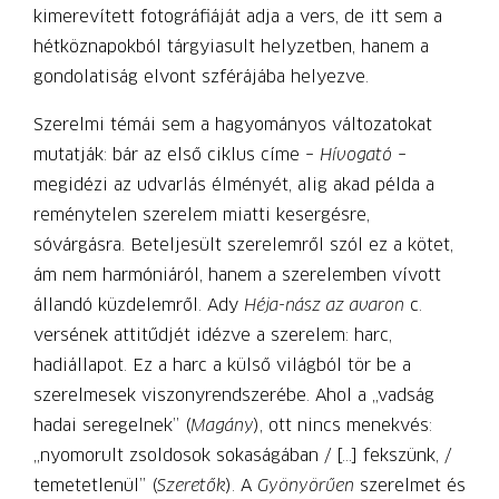
kimerevített fotográfiáját adja a vers, de itt sem a
hétköznapokból tárgyiasult helyzetben, hanem a
gondolatiság elvont szférájába helyezve.
Szerelmi témái sem a hagyományos változatokat
mutatják: bár az első ciklus címe –
Hívogató
–
megidézi az udvarlás élményét, alig akad példa a
reménytelen szerelem miatti kesergésre,
sóvárgásra. Beteljesült szerelemről szól ez a kötet,
ám nem harmóniáról, hanem a szerelemben vívott
állandó küzdelemről. Ady
Héja-nász az avaron
c.
versének attitűdjét idézve a szerelem: harc,
hadiállapot. Ez a harc a külső világból tör be a
szerelmesek viszonyrendszerébe. Ahol a „vadság
hadai seregelnek” (
Magány
), ott nincs menekvés:
„nyomorult zsoldosok sokaságában / […] fekszünk, /
temetetlenül” (
Szeretők
). A
Gyönyörűen
szerelmet és