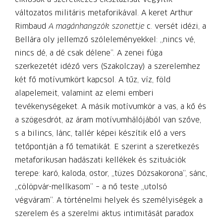
változatos militáris metaforikával. A keret Arthur
Rimbaud
A magánhangzók szonettje
c. versét idézi, a
Bellára oly jellemző szóleleményekkel: „nincs vé,
nincs dé, a dé csak délene”. A zenei fúga
szerkezetét idéző vers (Szakolczay) a szerelemhez
két fő motívumkört kapcsol. A tűz, víz, föld
alapelemeit, valamint az elemi emberi
tevékenységeket. A másik motívumkör a vas, a kő és
a szögesdrót, az áram motívumhálójából van szőve,
s a bilincs, lánc, tallér képei készítik elő a vers
tetőpontján a fő tematikát. E szerint a szeretkezés
metaforikusan hadászati kellékek és szituációk
terepe: karó, kaloda, ostor, „tüzes Dózsakorona”, sánc,
„cölöpvár-mellkasom” – a nő teste „utolsó
végváram”. A történelmi helyek és személyiségek a
szerelem és a szerelmi aktus intimitását paradox