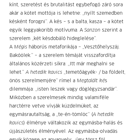
kínt, szeretést és brutalitást egybefogó záró sora
akár a kötet mottója is lehetne: „nyílt szemedben
késként forogni”. A kés – s a balta, kasza – a kötet
egyik leggyakoribb motívuma. A
Sanzon
szerint a
szerelem „két késdobáló hideglelése”.
A
Mégis
háborús metaforikája – „Vesztőhelyszáj.
Bakóölek.” – a szerelem témáját visszafordítja
általános közérzeti síkra: „Itt már meghalni se
lehet.”
A hetedik kavics
„temetőágyék- / ba földelt,
önös szerelmemjére” rímel a
Megtalált ké
s
dilemmája: „isten leszek vagy döglégyzsandár”.
Miközben a szerelmesek mindig valamiféle
harctérre vetve vívják küzdelmüket, az
egymásrautaltság, a „te-én-tömlöc” (
A hetedik
kavics
) élménye váltakozik az egymásba-halás és
újjászületés élményével. Az egymásba-olvadás
egyik közege az anyanyelv: „úgy törsz föl