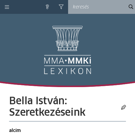
kategóriák
ke
súgó
szűrés
M
Bella István:
Szeretkezéseink
alcím