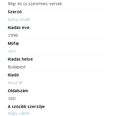
Régi és új szerelmes-versek
Szerző
Bella István
Kiadás éve
1996
Műfaj
vers
Kiadás helye
Budapest
Kiadó
Beza Bt.
Oldalszám
160
A szócikk szerzője
Nagy Gábor