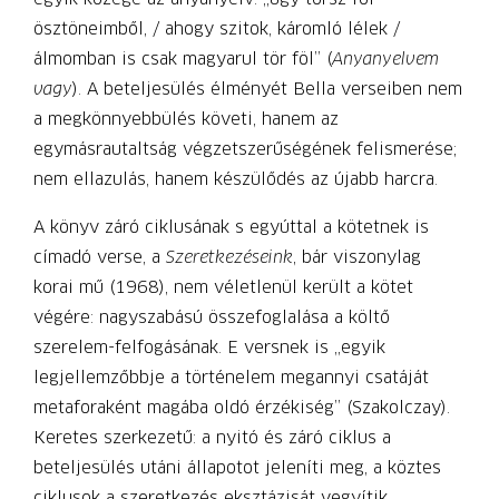
ösztöneimből, / ahogy szitok, káromló lélek /
álmomban is csak magyarul tör föl” (
Anyanyelvem
vagy
). A beteljesülés élményét Bella verseiben nem
a megkönnyebbülés követi, hanem az
egymásrautaltság végzetszerűségének felismerése;
nem ellazulás, hanem készülődés az újabb harcra.
A könyv záró ciklusának s egyúttal a kötetnek is
címadó verse, a
Szeretkezéseink
, bár viszonylag
korai mű (1968), nem véletlenül került a kötet
végére: nagyszabású összefoglalása a költő
szerelem-felfogásának. E versnek is „egyik
legjellemzőbbje a történelem megannyi csatáját
metaforaként magába oldó érzékiség” (Szakolczay).
Keretes szerkezetű: a nyitó és záró ciklus a
beteljesülés utáni állapotot jeleníti meg, a köztes
ciklusok a szeretkezés eksztázisát vegyítik