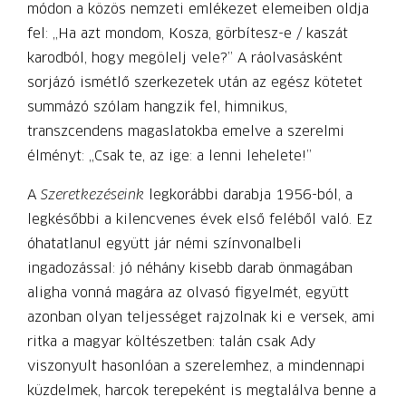
módon a közös nemzeti emlékezet elemeiben oldja
fel: „Ha azt mondom, Kosza, görbítesz-e / kaszát
karodból, hogy megölelj vele?” A ráolvasásként
sorjázó ismétlő szerkezetek után az egész kötetet
summázó szólam hangzik fel, himnikus,
transzcendens magaslatokba emelve a szerelmi
élményt: „Csak te, az ige: a lenni lehelete!”
A
Szeretkezéseink
legkorábbi darabja 1956-ból, a
legkésőbbi a kilencvenes évek első feléből való. Ez
óhatatlanul együtt jár némi színvonalbeli
ingadozással: jó néhány kisebb darab önmagában
aligha vonná magára az olvasó figyelmét, együtt
azonban olyan teljességet rajzolnak ki e versek, ami
ritka a magyar költészetben: talán csak Ady
viszonyult hasonlóan a szerelemhez, a mindennapi
küzdelmek, harcok terepeként is megtalálva benne a