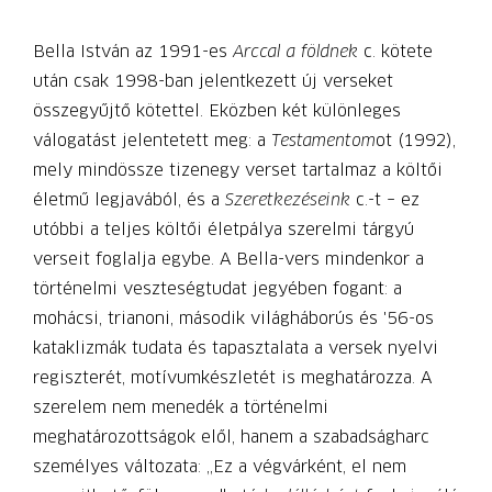
Bella István az 1991-es
Arccal a földnek
c. kötete
után csak 1998-ban jelentkezett új verseket
összegyűjtő kötettel. Eközben két különleges
válogatást jelentetett meg: a
Testamento
m
ot (1992),
mely mindössze tizenegy verset tartalmaz a költői
életmű legjavából, és a
Szeretkezéseink
c.-t – ez
utóbbi a teljes költői életpálya szerelmi tárgyú
verseit foglalja egybe. A Bella-vers mindenkor a
történelmi veszteségtudat jegyében fogant: a
mohácsi, trianoni, második világháborús és '56-os
kataklizmák tudata és tapasztalata a versek nyelvi
regiszterét, motívumkészletét is meghatározza. A
szerelem nem menedék a történelmi
meghatározottságok elől, hanem a szabadságharc
személyes változata: „Ez a végvárként, el nem