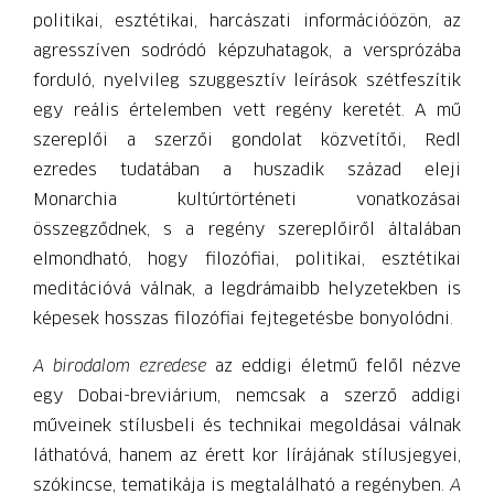
politikai, esztétikai, harcászati információözön, az
agresszíven sodródó képzuhatagok, a versprózába
forduló, nyelvileg szuggesztív leírások szétfeszítik
egy reális értelemben vett regény keretét. A mű
szereplői a szerzői gondolat közvetítői, Redl
ezredes tudatában a huszadik század eleji
Monarchia kultúrtörténeti vonatkozásai
összegződnek, s a regény szereplőiről általában
elmondható, hogy filozófiai, politikai, esztétikai
meditációvá válnak, a legdrámaibb helyzetekben is
képesek hosszas filozófiai fejtegetésbe bonyolódni.
A birodalom ezredese
az eddigi életmű felől nézve
egy Dobai-breviárium, nemcsak a szerző addigi
műveinek stílusbeli és technikai megoldásai válnak
láthatóvá, hanem az érett kor lírájának stílusjegyei,
szókincse, tematikája is megtalálható a regényben.
A