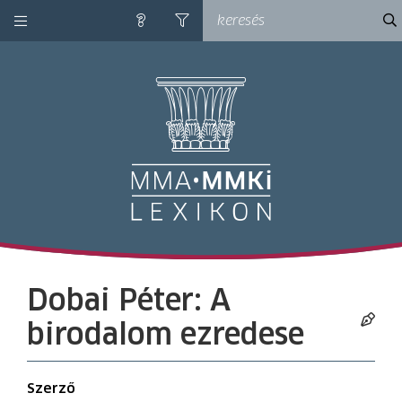
kategóriák
ke
súgó
szűrés
M
Dobai Péter: A
birodalom ezredese
Szerző