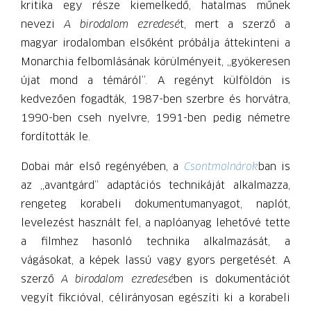
kritika egy része kiemelkedő, hatalmas műnek
nevezi
A birodalom ezredesé
t, mert a szerző a
magyar irodalomban elsőként próbálja áttekinteni a
Monarchia felbomlásának körülményeit, „gyökeresen
újat mond a témáról”. A regényt külföldön is
kedvezően fogadták, 1987-ben szerbre és horvátra,
1990-ben cseh nyelvre, 1991-ben pedig németre
fordították le.
Dobai már első regényében, a
Csontmolnárok
ban is
az „avantgárd” adaptációs technikáját alkalmazza,
rengeteg korabeli dokumentumanyagot, naplót,
levelezést használt fel, a naplóanyag lehetővé tette
a filmhez hasonló technika alkalmazását, a
vágásokat, a képek lassú vagy gyors pergetését. A
szerző
A birodalom ezredesé
ben is dokumentációt
vegyít fikcióval, célirányosan egészíti ki a korabeli