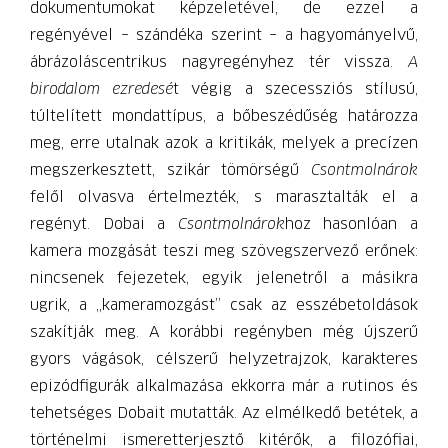
dokumentumokat képzeletével, de ezzel a
regényével – szándéka szerint – a hagyományelvű,
ábrázoláscentrikus nagyregényhez tér vissza.
A
birodalom ezredesé
t végig a szecessziós stílusú,
túltelített mondattípus, a bőbeszédűség határozza
meg, erre utalnak azok a kritikák, melyek a precízen
megszerkesztett, szikár tömörségű
Csontmolnárok
felől olvasva értelmezték, s marasztalták el a
regényt. Dobai a
Csontmolnárok
hoz hasonlóan a
kamera mozgását teszi meg szövegszervező erőnek:
nincsenek fejezetek, egyik jelenetről a másikra
ugrik, a „kameramozgást” csak az esszébetoldások
szakítják meg. A korábbi regényben még újszerű
gyors vágások, célszerű helyzetrajzok, karakteres
epizódfigurák alkalmazása ekkorra már a rutinos és
tehetséges Dobait mutatták. Az elmélkedő betétek, a
történelmi ismeretterjesztő kitérők, a filozófiai,