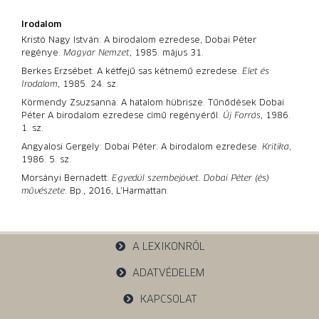
Irodalom
Kristó Nagy István: A birodalom ezredese, Dobai Péter
regénye.
Magyar Nemzet
, 1985. május 31.
Berkes Erzsébet: A kétfejű sas kétnemű ezredese.
Élet és
Irodalom
, 1985. 24. sz.
Körmendy Zsuzsanna: A hatalom hübrisze. Tűnődések Dobai
Péter A birodalom ezredese című regényéről.
Új Forrás
, 1986.
1. sz.
Angyalosi Gergely: Dobai Péter: A birodalom ezredese.
Kritika
,
1986. 5. sz.
Morsányi Bernadett:
Egyedül szembejövet. Dobai Péter (és)
művészete
. Bp., 2016, L’Harmattan.
A LEXIKONRÓL
ADATVÉDELEM
KAPCSOLAT