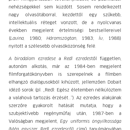
nehézségekkel sem küzdött. Sosem rendelkezett
nagy olvasótáborral, kezdettől egy szűkebb,
intellektuális réteget vonzott, de a nyolcvanas
években megjelent értelmiségi bestsellereivel
(
Lavina,
1980;
Háromszögtan
, 1983;
Ív
, 1988)
nyitott a szélesebb olvasóközönség felé.
A birodalom ezredese
a
Redl ezredes
től független,
autonóm alkotás, már az 1984-ben megjelent
filmforgatókönyvben is szerepelnek a filmben
elhangzó dialógusokból kihúzott, jellemzően Dobait
idéző sorok (pl. „Redl: Egész életemben nélkülöztem
a valahová tartozás érzését…”). Az ezredes alakjának
szerzőre gyakorolt hatását mutatja, hogy a
szubjektívebb regényműfaj után, 1987-ben a
Valóságban megjelent,
Egy uniformis öngyilkossága
(Még egyszer Redl ezredesről)
című tanulmányában