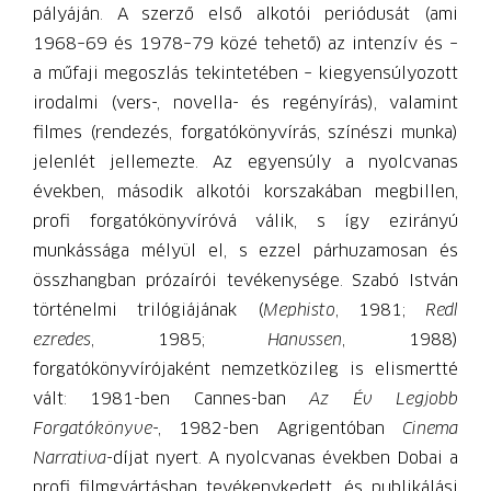
pályáján. A szerző első alkotói periódusát (ami
1968–69 és 1978–79 közé tehető) az intenzív és –
a műfaji megoszlás tekintetében – kiegyensúlyozott
irodalmi (vers-, novella- és regényírás), valamint
filmes (rendezés, forgatókönyvírás, színészi munka)
jelenlét jellemezte. Az egyensúly a nyolcvanas
években, második alkotói korszakában megbillen,
profi forgatókönyvíróvá válik, s így ezirányú
munkássága mélyül el, s ezzel párhuzamosan és
összhangban prózaírói tevékenysége. Szabó István
történelmi trilógiájának (
Mephisto
, 1981;
Redl
ezredes
, 1985;
Hanussen
, 1988)
forgatókönyvírójaként nemzetközileg is elismertté
vált: 1981-ben Cannes-ban
Az Év Legjobb
Forgatókönyve
-, 1982-ben Agrigentóban
Cinema
Narrativa
-díjat nyert. A nyolcvanas években Dobai a
profi filmgyártásban tevékenykedett, és publikálási