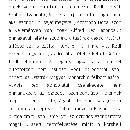
objektívebb formában is elemezte Redl sorsát.
Szabó Istvánnal („Redl el akarja tüntetni magát, nem
akar azonosulni saját magával”) szemben Dobai azon
a véleményen van, hogy Alfred Redl azonosult
önmagával, elérte szubjektivitásának végső határát,
átlépte azt, s ezáltal „tűnt el”; a filmre vitt Redl
ezredes a „valódi”, az író által életre keltett Alfred
Redl ellentéte. A regény ugyanis a filmmel
ellentétben nem csupán Redl ezredesről szól,
hanem az Osztrák-Magyar Monarchia felbomlásáról,
vagyis Redl gondolatai, cselekedetei nem
önmagukban, az ezredes szempontjából jelennek
meg, hanem a legtágabb történeti-világnézeti
kontextusba építve. Dobai műve elsősorban a
birodalomról szól, amellyel az ezredes azonosította
magát. Újszerű témafelvetése miatt a korabeli