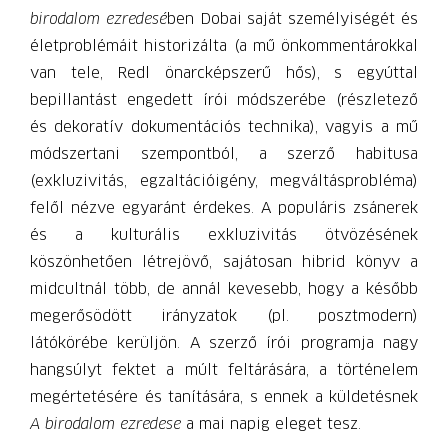
birodalom ezredesé
ben Dobai saját személyiségét és
életproblémáit historizálta (a mű önkommentárokkal
van tele, Redl önarcképszerű hős), s egyúttal
bepillantást engedett írói módszerébe (részletező
és dekoratív dokumentációs technika), vagyis a mű
módszertani szempontból, a szerző habitusa
(exkluzivitás, egzaltációigény, megváltásprobléma)
felől nézve egyaránt érdekes. A populáris zsánerek
és a kulturális exkluzivitás ötvözésének
köszönhetően létrejövő, sajátosan hibrid könyv a
midcultnál több, de annál kevesebb, hogy a később
megerősödött irányzatok (pl. posztmodern)
látókörébe kerüljön. A szerző írói programja nagy
hangsúlyt fektet a múlt feltárására, a történelem
megértetésére és tanítására, s ennek a küldetésnek
A birodalom ezredese
a mai napig eleget tesz.