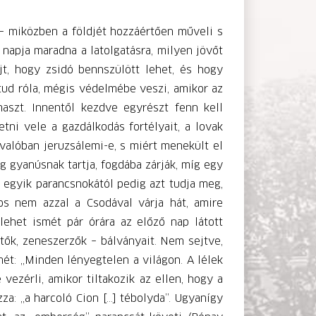
 – miközben a földjét hozzáértően műveli s
 napja maradna a latolgatásra, milyen jövőt
jt, hogy zsidó bennszülött lehet, és hogy
tud róla, mégis védelmébe veszi, amikor az
maszt. Innentől kezdve egyrészt fenn kell
etni vele a gazdálkodás fortélyait, a lovak
 valóban jeruzsálemi-e, s miért menekült el
g gyanúsnak tartja, fogdába zárják, míg egy
et egyik parancsnokától pedig azt tudja meg,
ros nem azzal a Csodával várja hát, amire
lehet ismét pár órára az előző nap látott
ltők, zeneszerzők – bálványait. Nem sejtve,
mét: „Minden lényegtelen a világon. A lélek
vezérli, amikor tiltakozik az ellen, hogy a
za: „a harcoló Cion […] tébolyda”. Ugyanígy