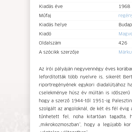
Kiadás éve
1968
Műfaj
regén
Kiadás helye
Budap
Kiadó
Magve
Oldalszám
426
A szócikk szerzője
Márku
Az írói pályáján negyvennégy éves korába
lefordították több nyelvre is, sikerét B
riportregényének egykori diadalútjához h
cselekménye húsz év múltán is időszerű é
hogy a szerző 1944-től 1951-ig Palesztin
szolgált az angoloknál, de két és fél évi
tűnhetett fel, noha kitartóan tagadta,
„mikrokozmoszban”, hogy a legújabb kor s