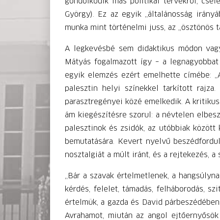
gondolkodik más politikai tervekről, csel
György). Ez az egyik „általánosság irány
munka mint történelmi juss, az „ösztönös t
A legkevésbé sem didaktikus módon vagy 
Mátyás fogalmazott így – a legnagyobbat é
egyik elemzés ezért emelhette címébe: „A
palesztin helyi színekkel tarkított raj
parasztregényei közé emelkedik. A kritikus
ám kiegészítésre szorul: a névtelen elbes
palesztinok és zsidók, az utóbbiak között
bemutatására. Kevert nyelvű beszédfordula
nosztalgiát a múlt iránt, és a rejtekezés,
„Bár a szavak értelmetlenek, a hangsúlyn
kérdés, felelet, támadás, felháborodás, s
értelmük, a gazda és David párbeszédében 
Avrahamot, miután az angol ejtőernyősök 