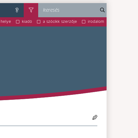
keresés
súgó
szűrés
 helye
kiadó
a szócikk szerzője
irodalom
MA-MM