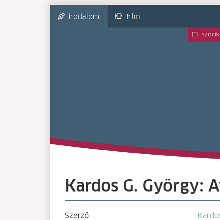
irodalom
film
szócik
Kardos G. György: 
Szerző
Kardo