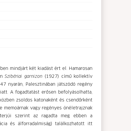
en mindjárt két kiadást ért el. Hamarosan
ion
Szibériai garnizon
(1927) című kollektív
947 nyarán, Palesztinában játszódó regény
tt. A fogadtatást erősen befolyásolhatta,
eközben zsoldos katonaként és csendőrként
műve memoárnak vagy regényes önéletrajznak
Interjúi szerint az ragadta meg ebben a
ia és álforradalmiság) találkozhatott itt