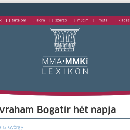
k
tartalom
alcím
szerző
műcím
műfaj
kiadás
M
Avraham Bogatir hét napja
s G. György