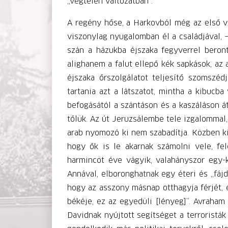
„végtelen változatban”.
A regény hőse, a Harkovból még az első vi
viszonylag nyugalomban él a családjával, –
szán a házukba éjszaka fegyverrel beront
alighanem a falut ellepő kék sapkások, az
éjszaka őrszolgálatot teljesítő szomszéd
tartania azt a látszatot, mintha a kibucba
befogásától a szántáson és a kaszáláson át
tőlük. Az út Jeruzsálembe tele izgalommal,
arab nyomozó ki nem szabadítja. Közben kide
hogy ők is le akarnak számolni vele, fel
harmincöt éve vágyik, valahányszor egy-k
Annával, elboronghatnak egy éteri és „fájd
hogy az asszony másnap otthagyja férjét, e
békéje, ez az egyedüli [lényeg]”. Avraham 
Davidnak nyújtott segítséget a terroristák