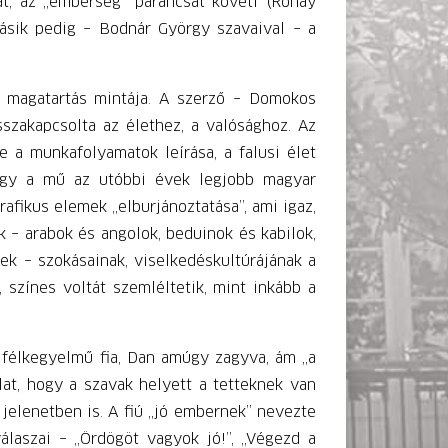
gat, az „emberség” parancsát követi (Rónay
másik pedig – Bodnár György szavaival – a
e magatartás mintája. A szerző – Domokos
sszakapcsolta az élethez, a valósághoz. Az
 a munkafolyamatok leírása, a falusi élet
 hogy a mű az utóbbi évek legjobb magyar
afikus elemek „elburjánoztatása”, ami igaz,
 – arabok és angolok, beduinok és kabilok,
ek – szokásainak, viselkedéskultúrájának a
 színes voltát szemléltetik, mint inkább a
 félkegyelmű fia, Dan amúgy zagyva, ám „a
lat, hogy a szavak helyett a tetteknek van
jelenetben is. A fiú „jó embernek” nevezte
álaszai – „Ördögöt vagyok jó!”, „Végezd a