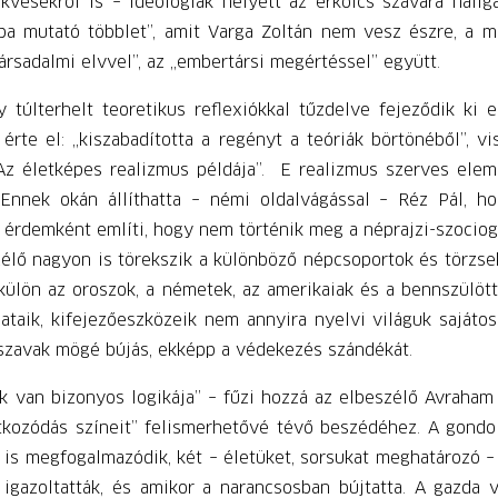
ekvésekről is – ideológiák helyett az erkölcs szavára hall
ába mutató többlet”, amit Varga Zoltán nem vesz észre, a 
ársadalmi elvvel”, az „embertársi megértéssel” együtt.
túlterhelt teoretikus reflexiókkal tűzdelve fejeződik ki 
rte el: „kiszabadította a regényt a teóriák börtönéből”, vi
z életképes realizmus példája”. E realizmus szerves eleme
za. Ennek okán állíthatta – némi oldalvágással – Réz Pál,
 érdemként említi, hogy nem történik meg a néprajzi-szociogr
zélő nagyon is törekszik a különböző népcsoportok és törzsek
 külön az oroszok, a németek, az amerikaiak és a bennszülött
taik, kifejezőeszközeik nem annyira nyelvi világuk sajátos,
 a szavak mögé bújás, ekképp a védekezés szándékát.
ak van bizonyos logikája” – fűzi hozzá az elbeszélő Avraham
zitkozódás színeit” felismerhetővé tévő beszédéhez. A gondo
is megfogalmazódik, két – életüket, sorsukat meghatározó – 
igazoltatták, és amikor a narancsosban bújtatta. A gazda v