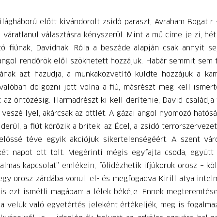
lágháború előtt kivándorolt zsidó paraszt, Avraham Bogatir
 váratlanul választásra kényszerül. Mint a mű címe jelzi, hét
ó fiúnak, Davidnak. Róla a beszéde alapján csak annyit se
 angol rendőrök elől szökhetett hozzájuk. Habár semmit sem 
jának azt hazudja, a munkaközvetítő küldte hozzájuk a ka
 valóban dolgozni jött volna a fiú, másrészt meg kell ismert
 az öntözésig. Harmadrészt ki kell derítenie, David családja
 veszéllyel, akárcsak az ottlét. A gázai angol nyomozó hatósá
rül, a fiút körözik a britek; az Écel, a zsidó terrorszervez
előssé téve egyik akciójuk sikertelenségéért. A szent vá
ét napot ott tölt. Megérinti mégis egyfajta csoda, együtt 
almas kapcsolat” emlékein, fölidézhetik ifjúkoruk orosz – kö
gy orosz zárdába vonul, el- és megfogadva Kirill atya intel
is ezt ismétli magában: a lélek békéje. Ennek megteremtése 
 a velük való egyetértés jeleként értékeljék, meg is fogalmaz