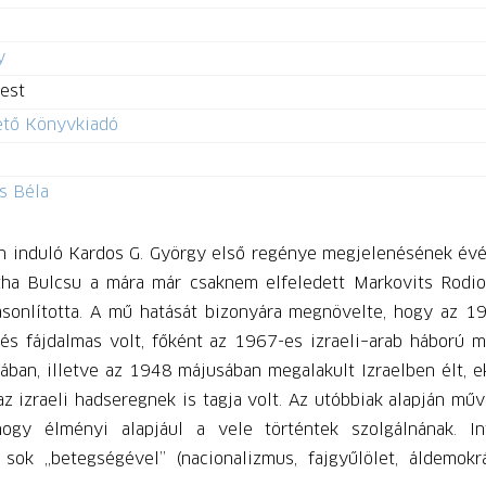
y
est
tő Könyvkiadó
s Béla
n induló Kardos G. György első regénye megjelenésének évéb
ertha Bulcsu a mára már csaknem elfeledett Markovits Rod
asonlította. A mű hatását bizonyára megnövelte, hogy az 1
s fájdalmas volt, főként az 1967-es izraeli–arab háború mia
ában, illetve az 1948 májusában megalakult Izraelben élt, 
g az izraeli hadseregnek is tagja volt. Az utóbbiak alapján 
 hogy élményi alapjául a vele történtek szolgálnának. 
ok „betegségével” (nacionalizmus, fajgyűlölet, áldemokrác