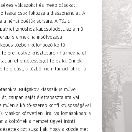
etséges válaszokat és megoldásokat
oltsága csak fokozza a disszonanciát. A
e a néhai poéták sorsára. A
Tűz a
patriotizmushoz kapcsolódott, ez a mű
zerep, s ennek hangsúlyozása
elképes tűzben különböző költői
 felére festve krisztusarc / ha meghajol
atlan ellentétességet fejez ki. Ennek
 feloldást, a tűzből nem támadhat fel a
otásokra. Bulgakov klasszikus műve
át, csupán saját élettapasztalataival
elműen a költő-szerep konfliktusosságával
). Máskor közvetlen lírai vallomásokban: a
án a költőnek a nemzet ügyei iránti
idézettek azt sugallják, hogy a küzdelmet