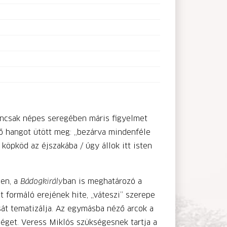
encsak népes seregében máris figyelmet
 hangot ütött meg: „bezárva mindenféle
 köpköd az éjszakába / úgy állok itt isten
ben, a
Bádogkirály
ban is meghatározó a
t formáló erejének hite, „váteszi” szerepe
sát tematizálja. Az egymásba néző arcok a
séget. Veress Miklós szükségesnek tartja a