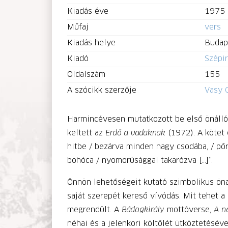
Kiadás éve
1975
Műfaj
vers
Kiadás helye
Budap
Kiadó
Szépi
Oldalszám
155
A szócikk szerzője
Vasy 
Harmincévesen mutatkozott be első önálló
keltett az
Erdő a vadaknak
(1972). A kötet
hitbe / bezárva minden nagy csodába, / pőre
bohóca / nyomorúsággal takarózva […]”.
Önnön lehetőségeit kutató szimbolikus ön
saját szerepét kereső vívódás. Mit tehet a 
megrendült. A
Bádogkirály
mottóverse,
A n
néhai és a jelenkori költőlét ütköztetésév