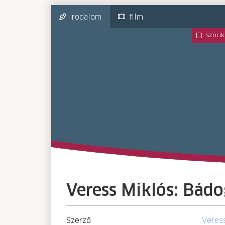
irodalom
film
szócik
Veress Miklós: Bádo
Szerző
Veres