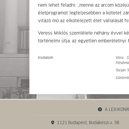
nem lehet feladni: „menne az arcom közéjü
életprogramot legteljesebben a kötetet zá
vitázó mű az elkötelezett élet vállalását hi
Veress Miklós szemlélete néhány évvel ké
történelmi útja, az egyetlen emberéletnyi 
Irodalom
Vasy G
Felsőma
Tarján 
Görömbe
A LEXIKON
1121 Budapest, Budakeszi u. 38.