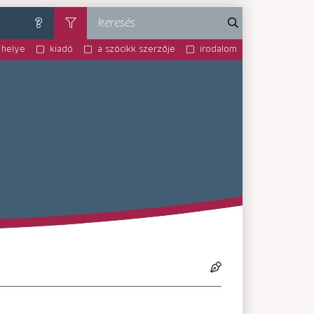
keresés
súgó
szűrés
 helye
kiadó
a szócikk szerzője
irodalom
MA-MM