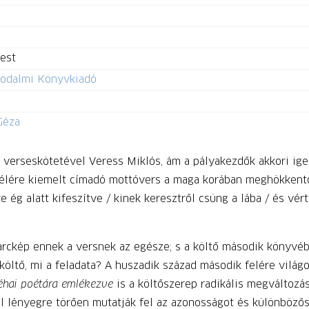
est
rodalmi Könyvkiadó
Géza
 verseskötetével Veress Miklós, ám a pályakezdők akkori ig
 élére kiemelt címadó mottóvers a maga korában meghökkentő
 ég alatt kifeszítve / kinek keresztről csüng a lába / és vért
arckép ennek a versnek az egésze; s a költő második könyvé
költő, mi a feladata? A huszadik század második felére világo
éhai poétára emlékezve
is a költőszerep radikális megváltozá
el lényegre törően mutatják fel az azonosságot és különböző