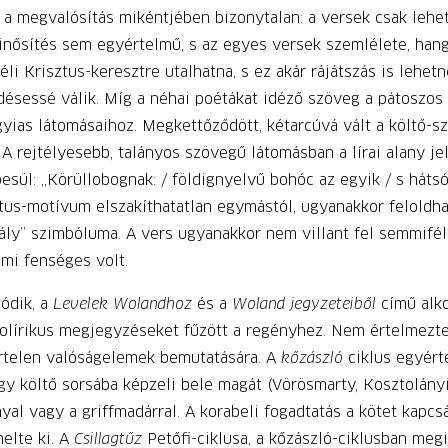
e a megvalósítás mikéntjében bizonytalan: a versek csak leh
 minősítés sem egyértelmű, s az egyes versek szemlélete, hang
 Krisztus-keresztre utalhatna, s ez akár rájátszás is lehetn
ésessé válik. Míg a néhai poétákat idéző szöveg a pátoszos 
gyias látomásaihoz. Megkettőződött, kétarcúvá vált a költő-s
A rejtélyesebb, talányos szövegű látomásban a lírai alany j
sül: „Körüllobognak: / földignyelvű bohóc az egyik / s hátsó
tus-motívum elszakíthatatlan egymástól, ugyanakkor feloldhat
ály” szimbóluma. A vers ugyanakkor nem villant fel semmiféle
ami fenséges volt.
lódik, a
Levelek Wolandhoz
és a
Woland jegyzeteiből
című alk
kolírikus megjegyzéseket fűzött a regényhez. Nem értelmezte 
ertelen valóságelemek bemutatására. A
kőzászló
ciklus egyért
y költő sorsába képzeli bele magát (Vörösmarty, Kosztolányi
yal vagy a griffmadárral. A korabeli fogadtatás a kötet kapcs
elte ki. A
Csillagtűz
Petőfi-ciklusa, a kőzászló-ciklusban meg