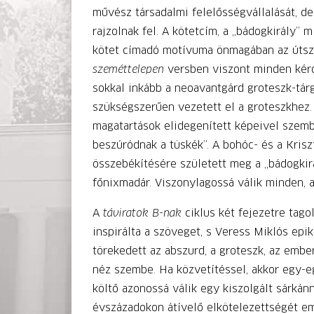
művész társadalmi felelősségvállalását, d
rajzolnak fel. A kötetcím, a „bádogkirály”
kötet címadó motívuma önmagában az útszéli
szeméttelepen
versben viszont minden kérd
sokkal inkább a neoavantgárd groteszk-tár
szükségszerűen vezetett el a groteszkhez. 
magatartások elidegenített képeivel szembe
beszúródnak a tüskék”. A bohóc- és a Krisz
összebékítésére született meg a „bádogkir
főnixmadár. Viszonylagossá válik minden, 
A
táviratok B-nak
ciklus két fejezetre tago
inspirálta a szöveget, s Veress Miklós epi
törekedett az abszurd, a groteszk, az emb
néz szembe. Ha közvetítéssel, akkor egy-eg
költő azonossá válik egy kiszolgált sárkánn
évszázadokon átívelő elkötelezettségét em