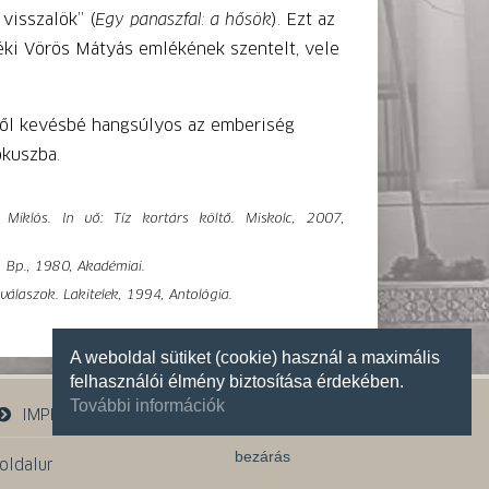
visszalök” (
Egy panaszfal: a hősök
). Ezt az
yéki Vörös Mátyás emlékének szentelt, vele
től kevésbé hangsúlyos az emberiség
ókuszba.
Miklós. In uő: Tíz kortárs költő. Miskolc, 2007,
, Bp., 1980, Akadémiai.
válaszok. Lakitelek, 1994, Antológia.
A weboldal sütiket (cookie) használ a maximális
felhasználói élmény biztosítása érdekében.
További információk
IMPRESSZUM
bezárás
oldalunk
Instagram