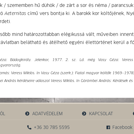
k / szememben hű dühök / de zárt a sor és néma / parancsuk 
ró
Aeternitas
című vers bontja ki. A barokk kor költőjének, N
rdeti.
sőbb mind határozottabban elégikussá vált; műveiben innen
távlatban belátható és átélhető egyéni élettörténet kerül a f
éza: Bádogkirály. Jelenkor, 1977. 2. sz. Ld. még Vasy Géza: Veress 
gyarország.
Tamás: Veress Miklós. In Vasy Géza (szerk.): Fiatal magyar költők 1969–1978
i András kérdéseire válaszol Veress Miklós. In Görömbei András: Kérdések és 
RÓL
ADATVÉDELEM
KAPCSOLAT
+36 30 785 5595
Facebook 