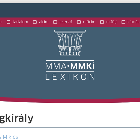
k
tartalom
alcím
szerző
műcím
műfaj
kiadás
M
gkirály
s Miklós