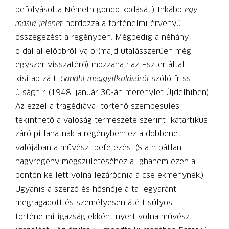
befolyásolta Németh gondolkodását.) Inkább
egy
másik jelenet
hordozza a történelmi érvényű
összegezést a regényben. Mégpedig a néhány
oldallal előbbről való (majd utalásszerűen még
egyszer visszatérő) mozzanat: az Eszter által
kisilabizált,
Gandhi meggyilkolásáról
szóló friss
újsághír (1948. január 30-án merénylet Újdelhiben).
Az ezzel a tragédiával történő szembesülés
tekinthető a valóság természete szerinti katartikus
záró pillanatnak a regényben: ez a döbbenet
valójában a művészi befejezés. (S a hibátlan
nagyregény megszületéséhez alighanem ezen a
ponton kellett volna lezáródnia a cselekménynek.)
Ugyanis a szerző és hősnője által egyaránt
megragadott és személyesen átélt súlyos
történelmi igazság ekként nyert volna művészi