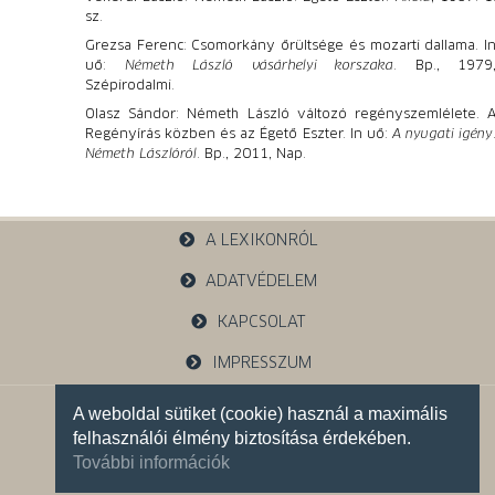
sz.
Grezsa Ferenc: Csomorkány őrültsége és mozarti dallama. I
uő:
Németh László vásárhelyi korszaka
. Bp., 1979
Szépirodalmi.
Olasz Sándor: Németh László változó regényszemlélete. 
Regényírás közben és az Égető Eszter. In uő:
A nyugati igény
Németh Lászlóról
. Bp., 2011, Nap.
A LEXIKONRÓL
ADATVÉDELEM
KAPCSOLAT
IMPRESSZUM
A weboldal sütiket (cookie) használ a maximális
1121 Budapest, Budakeszi u. 38.
felhasználói élmény biztosítása érdekében.
+36 30 785 5595
További információk
Facebook oldalunk