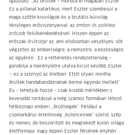
igazolást. „Az őrültek – mondta ki magában Eszter.”
Ez a pillanat katartikus, mert Eszter szembesül a
maga szőtte kisvilágok és a brutális külvilág
tényleges erőviszonyaival, az
emberi és politikai
erőszak
felülkerekedésével. Hiszen éppen az
erőszak
őrültsége
az, ami elsősorban veszélyes, sőt
végzetes az emberiségre, a nemzetre, a közösségre,
az egyénre. „Ez a rettenetes rendezetlenség –
gondolja a merényletre utalva kicsit később Eszter
–, ez a szörnyű az életben. Ettől olyan, mintha
őrültek handabandáznának benne egymás mellett”.
És – tehetjük hozzá – csak kisebb mértékben s
kevesebb rontással a még számos formában létező
hétköznapi emberi „őrültségek”. Például a
csomorkányi értelmiség „különceinek” szelíd, szép
és nemes, de beszorított és megrekedt külön világa,
életformája. Vagy éppen Eszter férjének enyhén