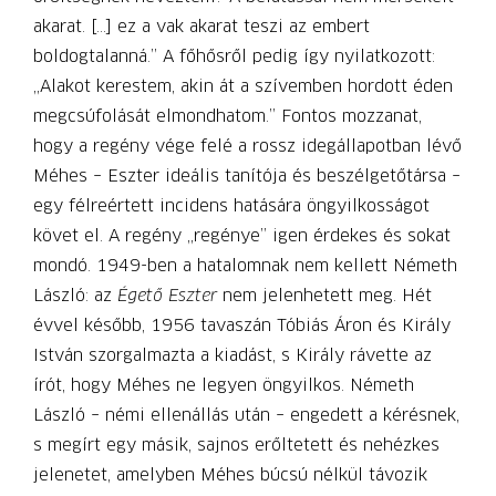
akarat. […] ez a vak akarat teszi az embert
boldogtalanná.” A főhősről pedig így nyilatkozott:
„Alakot kerestem, akin át a szívemben hordott éden
megcsúfolását elmondhatom.” Fontos mozzanat,
hogy a regény vége felé a rossz idegállapotban lévő
Méhes – Eszter ideális tanítója és beszélgetőtársa –
egy félreértett incidens hatására öngyilkosságot
követ el. A regény „regénye” igen érdekes és sokat
mondó. 1949-ben a hatalomnak nem kellett Németh
László: az
Égető Eszter
nem jelenhetett meg. Hét
évvel később, 1956 tavaszán Tóbiás Áron és Király
István szorgalmazta a kiadást, s Király rávette az
írót, hogy Méhes ne legyen öngyilkos. Németh
László – némi ellenállás után – engedett a kérésnek,
s megírt egy másik, sajnos erőltetett és nehézkes
jelenetet, amelyben Méhes búcsú nélkül távozik