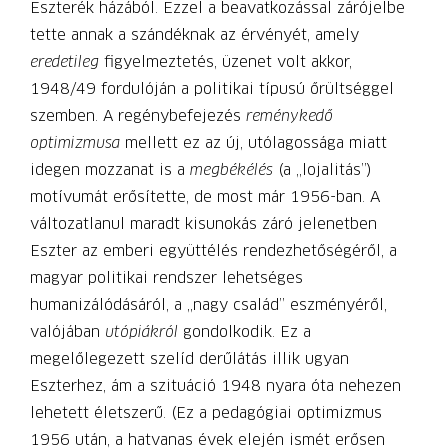
Eszterék házából. Ezzel a beavatkozással zárójelbe
tette annak a szándéknak az érvényét, amely
eredetileg
figyelmeztetés, üzenet volt akkor,
1948/49 fordulóján a politikai típusú őrültséggel
szemben. A regénybefejezés
reménykedő
optimizmusa
mellett ez az új, utólagossága miatt
idegen mozzanat is a
megbékélés
(a „lojalitás”)
motívumát erősítette, de most már 1956-ban. A
változatlanul maradt kisunokás záró jelenetben
Eszter az emberi együttélés rendezhetőségéről, a
magyar politikai rendszer lehetséges
humanizálódásáról, a „nagy család” eszményéről,
valójában
utópiákról
gondolkodik. Ez a
megelőlegezett szelíd derűlátás illik ugyan
Eszterhez, ám a szituáció 1948 nyara óta nehezen
lehetett életszerű. (Ez a pedagógiai optimizmus
1956 után, a hatvanas évek elején ismét erősen