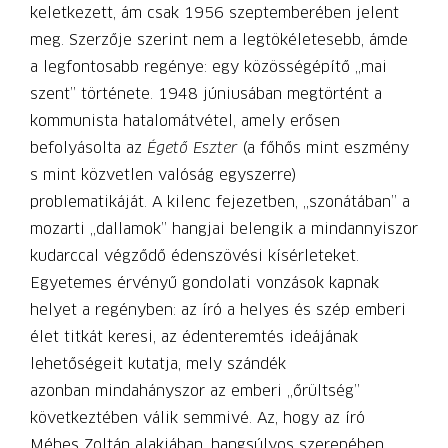
keletkezett, ám csak 1956 szeptemberében jelent
meg. Szerzője szerint nem a legtökéletesebb, ámde
a legfontosabb regénye: egy közösségépítő „mai
szent” története. 1948 júniusában megtörtént a
kommunista hatalomátvétel, amely erősen
befolyásolta az
Égető Eszter
(a főhős mint eszmény
s mint közvetlen valóság egyszerre)
problematikáját. A kilenc fejezetben, „szonátában” a
mozarti „dallamok” hangjai belengik a mindannyiszor
kudarccal végződő édenszövési kísérleteket.
Egyetemes érvényű gondolati vonzások kapnak
helyet a regényben: az író a helyes és szép emberi
élet titkát keresi, az édenteremtés ideájának
lehetőségeit kutatja, mely szándék
azonban mindahányszor az emberi „őrültség”
következtében válik semmivé. Az, hogy az író
Méhes Zoltán alakjában, hangsúlyos szerepében