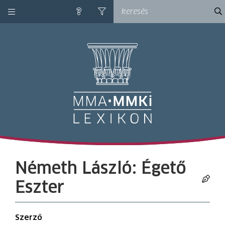
kategóriák
ke
súgó
szűrés
M
Németh László: Égető
Eszter
Szerző