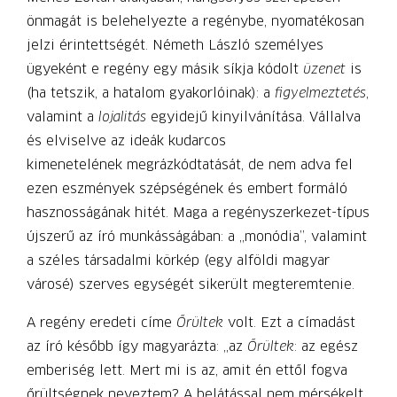
önmagát is belehelyezte a regénybe, nyomatékosan
jelzi érintettségét. Németh László személyes
ügyeként e regény egy másik síkja kódolt
üzenet
is
(ha tetszik, a hatalom gyakorlóinak): a
figyelmeztetés
,
valamint a
lojalitás
egyidejű kinyilvánítása. Vállalva
és elviselve az ideák kudarcos
kimenetelének megrázkódtatását, de nem adva fel
ezen eszmények szépségének és embert formáló
hasznosságának hitét. Maga a regényszerkezet-típus
újszerű az író munkásságában: a „monódia”, valamint
a széles társadalmi körkép (egy alföldi magyar
városé) szerves egységét sikerült megteremtenie.
A regény eredeti címe
Őrültek
volt. Ezt a címadást
az író később így magyarázta: „az
Őrültek
: az egész
emberiség lett. Mert mi is az, amit én ettől fogva
őrültségnek neveztem? A belátással nem mérsékelt