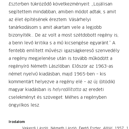
Eszter
ben tükröződő következményeit: „Lojálisan
segítettem mindabban, amiben módot adtak, s amit
az élet építésének éreztem. Vásárhelyi
tanárkodásom s amit akartam vele a legjobb
bizonyíték… De az volt a most szétdobott regény is;
a benn levő kritika s a mű kicsengése egyaránt.” A
fentebb említett művészi igazságkereső szenvedély
a regény megjelenése után is tovább működött a
regényíró Németh Lászlóban. Először az 1963-as
német nyelvű kiadásban, majd 1965-ben – kis
kommentárt helyezve a regény elé – az új (ötödik)
magyar kiadásban is
helyreállította
az eredeti
cselekményt és szöveget: Méhes a regényben
öngyilkos lesz.
Irodalom
Vekerdi László: Németh László: Égető Eszter.
Alföld
, 1957. 1