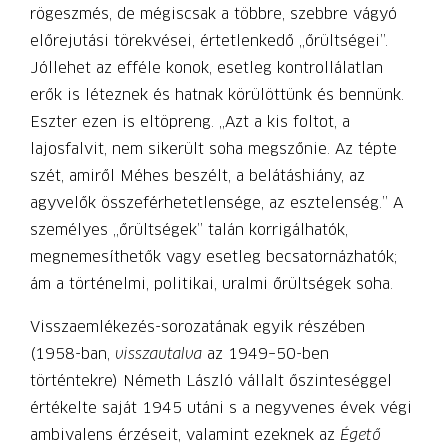
rögeszmés, de mégiscsak a többre, szebbre vágyó
előrejutási törekvései, értetlenkedő „őrültségei”.
Jóllehet az efféle konok, esetleg kontrollálatlan
erők is léteznek és hatnak körülöttünk és bennünk.
Eszter ezen is eltöpreng. „Azt a kis foltot, a
lajosfalvit, nem sikerült soha megszőnie. Az tépte
szét, amiről Méhes beszélt, a belátáshiány, az
agyvelők összeférhetetlensége, az esztelenség.” A
személyes „őrültségek” talán korrigálhatók,
megnemesíthetők vagy esetleg becsatornázhatók;
ám a történelmi, politikai, uralmi őrültségek soha.
Visszaemlékezés-sorozatának egyik részében
(1958-ban,
visszautalva
az 1949–50-ben
történtekre) Németh László vállalt őszinteséggel
értékelte saját 1945 utáni s a negyvenes évek végi
ambivalens érzéseit, valamint ezeknek az
Égető