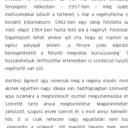
fenyegeti). Időközben – 1957-ben – még újab
motívumokkal bővült a történet, s már a regényforma i
kezdett kibontakozni. 1962-ben egy ideig folytatta a
írást, végül 1964-ben hozta tető alá a regényt. Pontosa
fogalmazott tehát, amikor azt írta, hogy az
Irgalom
a
egész pályáját átöleli „a fényre jutás kápráz
keresgélésétől a fénytől megválás búcsúszaváig”. 
hozzátehetjük: létfilozófiai értelemben is szintézist nyújt
regényről van szó.
Kertész Ágnest úgy ismerjük meg a regény elején, min
akinek egyetlen nagy ideája van: hadifogságban szenved
apja (számára a megtestesült eszme) megjutalmazása é
szeretőt tartó anyja megbüntetése. Magánéletébe
zárkózott, szigorú elvek szerint él, s mint annyi Németh
hős, ő is csak nehezen vagy egyáltalán nem tu
„elegyedni a világgal”, sőt magától tagadja meg, ami