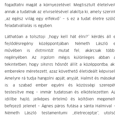
fogadtatni magát a környezetével. Megtisztult életelvei
annak a tudatnak az elviselésével alakítja ki, amely szerin
„az egész világ egy elfekvő” – s ez a tudat életre szól
feladatvállalás is egyben.
Láthatóan a tolsztoji „hogy kell hát élni?” kérdés áll 
fejlődésregény középpontjában: Németh László 
művében is
életmintát
mutat fel, akárcsak több
regényében. Az
Irgalom
mégis különleges abban 
tekintetben, hogy
sikeres
hősnőt állít a középpontba, ak
emberekre méretezett, azaz követhető életideált képvisel
Amelyre rá tudja hangolni apját, anyját, Halmit és másoka
is: a szabad ember egyéni és közösségi szerepé
testesítve meg – immár tudatosan és elkötelezetten. A
idillbe hajló, jelképes értelmű és költőien megemel
befejező jelenet – Ágnes páros futása a sánta Halmival 
Németh László testamentumi „életreceptje”, utols