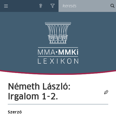
kategóriák
ke
súgó
szűrés
M
Németh László:
Irgalom 1-2.
Szerző