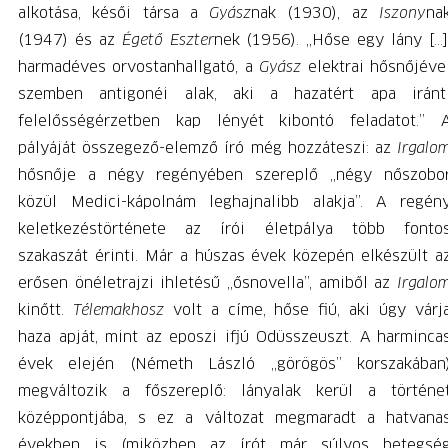
alkotása, késői társa a
Gyász
nak (1930), az
Iszony
na
(1947) és az
Égető Eszter
nek (1956). „Hőse egy lány […]
harmadéves orvostanhallgató, a
Gyász
elektrai
hősnőjéve
szemben antigonéi alak, aki a hazatért apa iránt
felelősségérzetben kap lényét kibontó feladatot.” 
pályáját összegező-elemző író még hozzáteszi: az
Irgalo
hősnője a négy regényében szereplő „négy nőszobo
közül Medici-kápolnám leghajnalibb alakja”. A regén
keletkezéstörténete az írói életpálya több fonto
szakaszát érinti. Már a húszas évek közepén elkészült a
erősen önéletrajzi ihletésű „ősnovella”, amiből az
Irgalo
kinőtt.
Télemakhosz
volt a címe, hőse fiú, aki úgy várj
haza apját, mint az eposzi ifjú Odüsszeuszt. A harminca
évek elején (Németh László „görögös” korszakában
megváltozik a főszereplő: lányalak kerül a történe
középpontjába, s ez a változat megmaradt a hatvana
években is (miközben az írót már súlyos betegsé