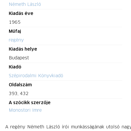
Németh László
Kiadás éve
1965
Műfaj
regény
Kiadás helye
Budapest
Kiadó
Szépirodalmi Könyvkiadó
Oldalszám
393, 432
A szócikk szerzője
Monostori Imre
A regény Németh László írói munkásságának utolsó nag