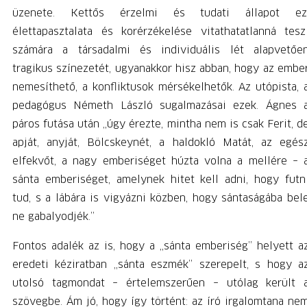
üzenete. Kettős érzelmi és tudati állapot ez
élettapasztalata és korérzékelése vitathatatlanná tesz
számára a társadalmi és individuális lét alapvetőe
tragikus színezetét, ugyanakkor hisz abban, hogy az embe
nemesíthető, a konfliktusok mérsékelhetők. Az utópista, 
pedagógus Németh László sugalmazásai ezek. Ágnes 
páros futása után „úgy érezte, mintha nem is csak Ferit, d
apját, anyját, Bölcskeynét, a haldokló Matát, az egés
elfekvőt, a nagy emberiséget húzta volna a mellére – 
sánta emberiséget, amelynek hitet kell adni, hogy futn
tud, s a lábára is vigyázni közben, hogy sántaságába bel
ne gabalyodjék.”
Fontos adalék az is, hogy a „sánta emberiség” helyett a
eredeti kéziratban „sánta eszmék” szerepelt, s hogy a
utolsó tagmondat – értelemszerűen – utólag került 
szövegbe. Ám jó, hogy így történt: az író irgalomtana ne