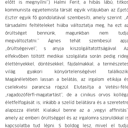
előtt is megnyílni”.) Halmi Ferit, a hibás lábú, titko
kommunista egyetemista társát egyik vitájukban az
Éget
Eszter
egyik fő gondolatával szembesíti, amely szerint: „
társadalmi feltételeket hiába változtatja meg, ha ezt a
őrültséget bennünk, magunkban nem tudj
megváltoztatni.” Ágnes tehát szembesül apj
„őrültségeivel”, s anyja kiszolgáltatottságával. A
elfekvőben töltött medikai szolgálata során pedig ride
élettényekkel, döntésekkel, fájdalmakkal, a természete
világ gyakori könyörtelenségével találkozik
Magánéletében lassan a belátás, az irgalom etikája é
cselekvési parancsa rögzül. Elutasítja a Vetési-fél
„ragadozóférfi-magatartást”, de a cinikus orvos kollég
életfelfogását is; inkább a szelíd belátásra és a szeretetr
alapozza életét. Kialakul benne az a „vegyi affinitás”
amely az emberi őrültséggel és az irgalomra szorulókkal i
kapcsolatba tud lépni. S boldog lesz, mivel el tudj