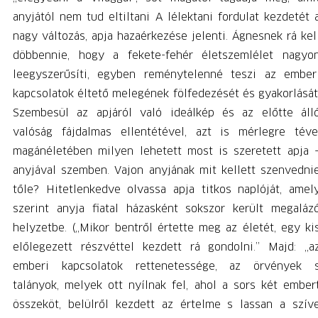
anyjától nem tud eltiltani A lélektani fordulat kezdetét 
nagy változás, apja hazaérkezése jelenti. Ágnesnek rá kel
döbbennie, hogy a fekete-fehér életszemlélet nagyo
leegyszerűsíti, egyben reménytelenné teszi az ember
kapcsolatok éltető melegének fölfedezését és gyakorlását
Szembesül az apjáról való ideálkép és az előtte áll
valóság fájdalmas ellentétével, azt is mérlegre téve
magánéletében milyen lehetett most is szeretett apja 
anyjával szemben. Vajon anyjának mit kellett szenvedni
tőle? Hitetlenkedve olvassa apja titkos naplóját, amel
szerint anyja fiatal házasként sokszor került megaláz
helyzetbe. („Mikor bentről értette meg az életét, egy ki
előlegezett részvéttel kezdett rá gondolni.” Majd: „a
emberi kapcsolatok rettenetessége, az örvények 
talányok, melyek ott nyílnak fel, ahol a sors két ember
összeköt, belülről kezdett az értelme s lassan a szív