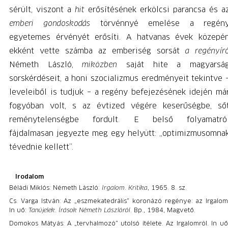
sérült, viszont a
hit
erősítésének erkölcsi parancsa és a
emberi gondoskodás
törvénnyé emelése
a regén
egyetemes érvényét erősíti. A hatvanas évek közepé
ekként vette számba az emberiség sorsát
a regényír
Németh László,
miközben
saját hite a magyarsá
sorskérdéseit, a honi szocializmus eredményeit tekintve 
leveleiből is tudjuk – a regény befejezésének idején má
fogyóban volt, s az évtized végére keserűségbe, ső
reménytelenségbe fordult. E belső folyamatró
fájdalmasan jegyezte meg egy helyütt: „optimizmusomna
tévednie kellett”.
Irodalom
Béládi Miklós: Németh László:
Irgalom
.
Kritika
, 1965. 8. sz.
Cs. Varga István: Az „eszmekatedrális” koronázó regénye: az Irgalom
In uő:
Tanújelek
.
Írások Németh Lászlóról
. Bp., 1984, Magvető.
Domokos Mátyás: A „tervhalmozó” utolsó ítélete. Az Irgalomról. In uő