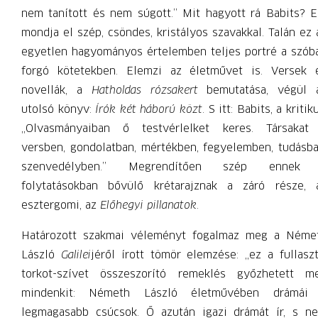
nem tanított és nem súgott.” Mit hagyott rá Babits? E
mondja el szép, csöndes, kristályos szavakkal. Talán ez 
egyetlen hagyományos értelemben teljes portré a szób
forgó kötetekben. Elemzi az életművet is. Versek 
novellák, a
Hatholdas rózsakert
bemutatása, végül 
utolsó könyv:
Írók két háború közt
. S itt: Babits, a kritik
„Olvasmányaiban ő testvérlelket keres. Társakat
versben, gondolatban, mértékben, fegyelemben, tudásba
szenvedélyben.” Megrendítően szép ennek
folytatásokban bővülő krétarajznak a záró része, 
esztergomi, az
Előhegyi pillanatok
.
Határozott szakmai véleményt fogalmaz meg a Néme
László
Galilei
jéről írott tömör elemzése: „ez a fullaszt
torkot-szívet összeszorító remeklés győzhetett m
mindenkit: Németh László életművében drámái
legmagasabb csúcsok. Ő azután igazi drámát ír, s n