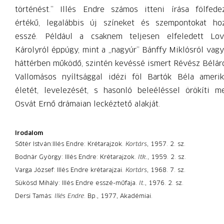
történést.” Illés Endre számos itteni írása fölfede
értékű, legalábbis új színeket és szempontokat ho
esszé. Például a csaknem teljesen elfeledett Lov
Károlyról éppúgy, mint a „nagyúr” Bánffy Miklósról vagy
háttérben működő, szintén kevéssé ismert Révész Béláró
Vallomásos nyíltsággal idézi föl Bartók Béla amerik
életét, levelezését, s hasonló beleéléssel örökíti m
Osvát Ernő drámaian leckéztető alakját.
Irodalom
Sőtér István:
Illés Endre: Krétarajzok.
Kortárs
, 1957. 2. sz.
Bodnár György: Illés Endre: Krétarajzok.
Itk.
, 1959. 2. sz.
Varga József: Illés Endre krétarajzai.
Kortárs
, 1968. 7. sz.
Sükösd Mihály: Illés Endre esszé-műfaja.
It.
, 1976. 2. sz.
Dersi Tamás:
Illés Endre
. Bp., 1977, Akadémiai.