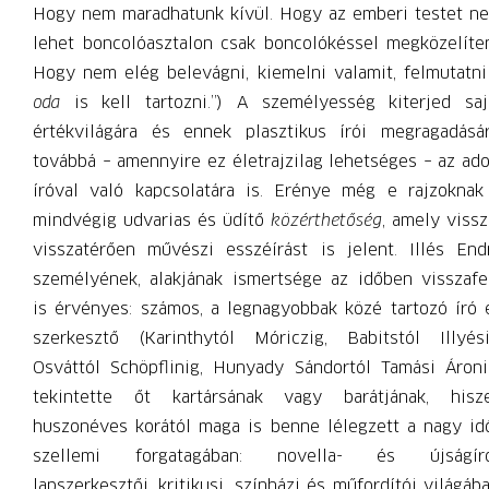
Hogy nem maradhatunk kívül. Hogy az emberi testet n
lehet boncolóasztalon csak boncolókéssel megközelíten
Hogy nem elég belevágni, kiemelni valamit, felmutatni
oda
is kell tartozni.”) A személyesség kiterjed saj
értékvilágára és ennek plasztikus írói megragadásár
továbbá – amennyire ez életrajzilag lehetséges – az ado
íróval való kapcsolatára is. Erénye még e rajzoknak
mindvégig udvarias és üdítő
közérthetőség
, amely vissz
visszatérően művészi esszéírást is jelent. Illés End
személyének, alakjának ismertsége az időben visszafe
is érvényes: számos, a legnagyobbak közé tartozó író 
szerkesztő (Karinthytól Móriczig, Babitstól Illyési
Osváttól Schöpflinig, Hunyady Sándortól Tamási Ároni
tekintette őt kartársának vagy barátjának, hisz
huszonéves korától maga is benne lélegzett a nagy id
szellemi forgatagában: novella- és újságíró
lapszerkesztői, kritikusi, színházi és műfordítói világába