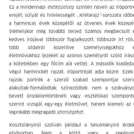
Ez a mindennapi
életközelség
szintén növeli az íróportr
erejét, súlyát és hitelességét. „Krétarajz”-sorozata időb
a harmincas évek közepétől az ötvenes évek közepé
(némelykor még tovább) terjed. Számos megbecsült 
kedves írójával többször foglalkozott, többször írt rólu
több oldalról közelítve személyiségükhöz 
életművükhöz (ezeket az azonos személyről szóló írása
a kötetekben egy főcím alá vette). A második kiadásb
végül harminckét rajzát, íróportréját adja közre. Ezek
rajzok, portrék a szerző szabad szempontjai szeri
alakultak-formálódtak, színeződtek: nem a szokványo
bevett (irodalomtörténeti vagy -esztétikai) szempont
szerint vizsgál egy-egy életművet, hanem kiemeli az 
leginkább megragadó
jelenségeket
.
Kosztolányiról szólván például a tanulmányíró érdek
elsősorban. Nem a költő vagy a regényír