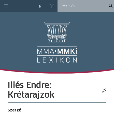
kategóriák
ke
súgó
szűrés
M
Illés Endre:
Krétarajzok
Szerző