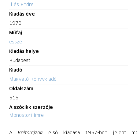
Illés Endre
Kiadás éve
1970
Műfaj
esszé
Kiadás helye
Budapest
Kiadó
Magvető Könyvkiadó
Oldalszám
515
A szócikk szerzője
Monostori Imre
A
Krétarajzok
első kiadása 1957-ben jelent m