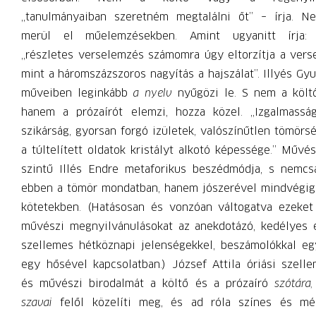
„tanulmányaiban szeretném megtalálni őt” – írja. N
merül el műelemzésekben. Amint ugyanitt írja:
„részletes verselemzés számomra úgy eltorzítja a verse
mint a háromszázszoros nagyítás a hajszálat”. Illyés Gyu
műveiben leginkább
a nyelv
nyűgözi le. S nem a költő
hanem a prózaírót elemzi, hozza közel. „Izgalmasság
szikárság, gyorsan forgó izületek, valószínűtlen tömörsé
a túltelített oldatok kristályt alkotó képessége.” Művés
szintű Illés Endre metaforikus beszédmódja, s nemcs
ebben a tömör mondatban, hanem jószerével mindvégig
kötetekben. (Hatásosan és vonzóan váltogatva ezeket
művészi megnyilvánulásokat az anekdotázó, kedélyes 
szellemes hétköznapi jelenségekkel, beszámolókkal eg
egy hősével kapcsolatban.) József Attila óriási szelle
és művészi birodalmát a költő és a prózaíró
szótára,
szavai
felől közelíti meg, és ad róla színes és mé