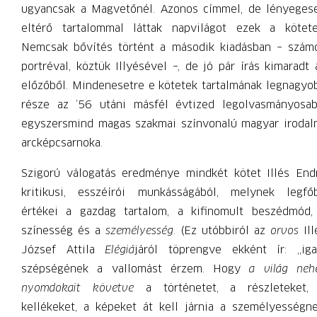
ugyancsak a Magvetőnél. Azonos címmel, de lényeges
eltérő tartalommal láttak napvilágot ezek a kötete
Nemcsak bővítés történt a második kiadásban – szám
portréval, köztük Illyésével –, de jó pár írás kimaradt 
előzőből. Mindenesetre e kötetek tartalmának legnagyo
része az ’56 utáni másfél évtized legolvasmányosab
egyszersmind magas szakmai színvonalú magyar irodal
arcképcsarnoka.
Szigorú válogatás eredménye mindkét kötet Illés End
kritikusi, esszéírói munkásságából, melynek legfő
értékei a gazdag tartalom, a kifinomult beszédmód,
színesség és a
személyesség
. (Ez utóbbiról az
orvos
Ill
József Attila
Elégiá
járól töprengve ekként ír: „iga
szépségének a vallomást érzem. Hogy
a világ neh
nyomdokait követve
a történetet, a részleteket,
kellékeket, a képeket át kell járnia a személyességne