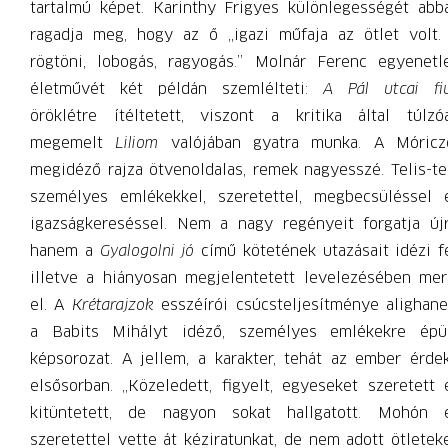
tartalmú képet. Karinthy Frigyes különlegességét abb
ragadja meg, hogy az ő „igazi műfaja az ötlet volt.
rögtöni, lobogás, ragyogás.” Molnár Ferenc egyenetl
életművét két példán szemlélteti:
A Pál utcai fi
öröklétre ítéltetett, viszont a kritika által túlzó
megemelt
Liliom
valójában gyatra munka.
A Móricz
megidéző rajza ötvenoldalas, remek nagyesszé. Telis-te
személyes emlékekkel, szeretettel, megbecsüléssel 
igazságkereséssel. Nem a nagy regényeit forgatja újr
hanem a
Gyalogolni jó
című kötetének utazásait idézi fe
illetve a hiányosan megjelentetett levelezésében mer
el. A
Krétarajzok
esszéírói csúcsteljesítménye alighan
a Babits Mihályt idéző, személyes emlékekre épü
képsorozat. A jellem, a karakter, tehát az ember érdek
elsősorban. „Közeledett, figyelt, egyeseket szeretett 
kitüntetett, de nagyon sokat hallgatott. Mohón 
szeretettel vette át kéziratunkat, de nem adott ötleteke