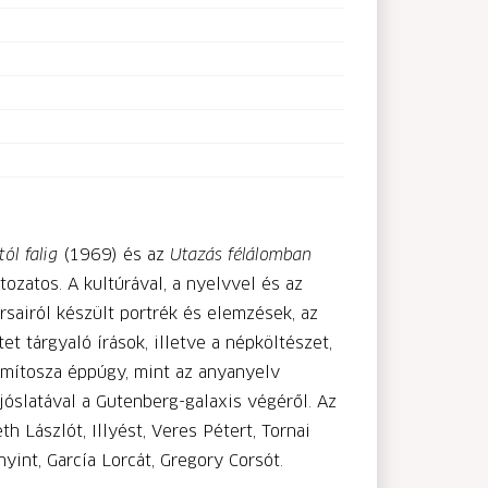
tól falig
(1969) és az
Utazás félálomban
tozatos. A kultúrával, a nyelvvel és az
rsairól készült portrék és elemzések, az
t tárgyaló írások, illetve a népköltészet,
z mítosza éppúgy, mint az anyanyelv
óslatával a Gutenberg-galaxis végéről. Az
h Lászlót, Illyést, Veres Pétert, Tornai
yint, García Lorcát, Gregory Corsót.