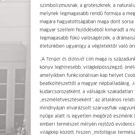
szimbolizmusnak, a groteszknek, a naturali
melynek legmagasabb rendű formája a megr
magára hagyatottságában maga dönt sorsa f
magyar szellem fejlődéséből kimaradt a ma
legmagasabb fokú valóságérzék, a drámaisá
életünkben ugyanígy a végletektől való ör
„A
Tenger és diólevél
cím maga is századunk 
könyv leghíresebb, világképösszegző, önéle
amelyikben funkcionálisan kap helyet Csoó
beatköltészettől a magyar népballadákig, J
kudarcsorozatként, a válságok szakadatlan f
„eszméletvesztéseként”, az általános rela
mindnyájan elvarázsolt szarvasfiak vagyunk
nyűge alatt is egyetlen megőrző eszménk leh
emberi természet mélyén rejtőző evidenciák
világkép között, hiszen „mitológiai termés