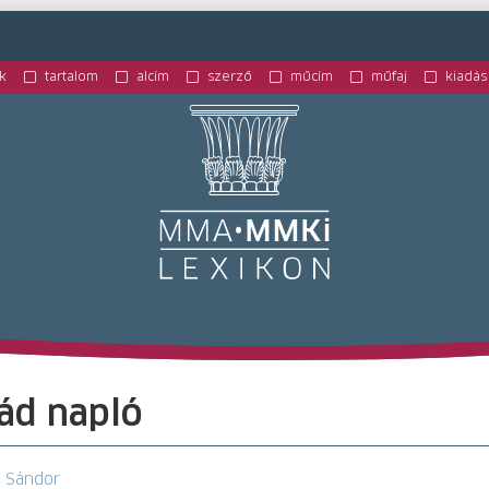
k
tartalom
alcím
szerző
műcím
műfaj
kiadás
M
ád napló
i Sándor