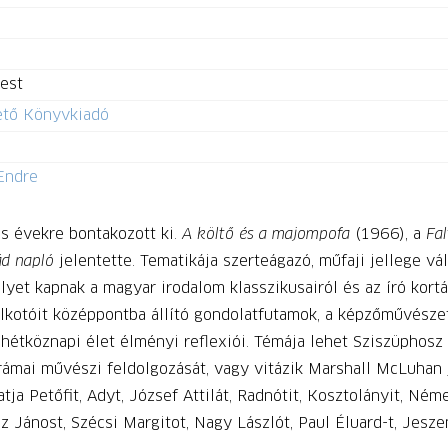
est
tő Könyvkiadó
Endre
es évekre bontakozott ki.
A költő és a majompofa
(1966), a
Fal
d napló
jelentette. Tematikája szerteágazó, műfaji jellege vál
yet kapnak a magyar irodalom klasszikusairól és az író kortá
lkotóit középpontba állító gondolatfutamok, a képzőművészete
 hétköznapi élet élményi reflexiói. Témája lehet Sziszüphos
ámai művészi feldolgozását, vagy vitázik Marshall McLuhan j
a Petőfit, Adyt, József Attilát, Radnótit, Kosztolányit, Német
z Jánost, Szécsi Margitot, Nagy Lászlót, Paul Éluard-t, Jeszen