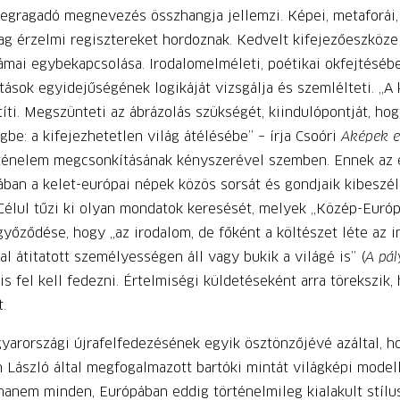
egragadó megnevezés összhangja jellemzi. Képei, metaforái,
zdag érzelmi regisztereket hordoznak. Kedvelt kifejezőeszkö
rámai egybekapcsolása. Irodalomelméleti, poétikai okfejtésébe
hatások egyidejűségének logikáját vizsgálja és szemlélteti. „A
íti. Megszünteti az ábrázolás szükségét, kiindulópontját, h
: a kifejezhetetlen világ átélésébe” – írja Csoóri
A
képek e
történelem megcsonkításának kényszerével szemben. Ennek az
an a kelet-európai népek közös sorsát és gondjaik kibeszél
Célul tűzi ki olyan mondatok keresését, melyek „Közép-Euró
győződése, hogy „az irodalom, de főként a költészet léte az i
al átitatott személyességen áll vagy bukik a világé is” (
A pál
is fel kell fedezni. Értelmiségi küldetéseként arra törekszik
.
yarországi újrafelfedezésének egyik ösztönzőjévé azáltal, h
 László által megfogalmazott bartóki mintát világképi modell
anem minden, Európában eddig történelmileg kialakult stílus