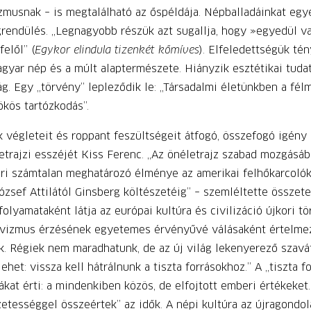
zmusnak – is megtalálható az őspéldája. Népballadáinkat egy
endülés. „Legnagyobb részük azt sugallja, hogy »egyedül v
elől” (
Egykor elindula tizenkét kőmíves
). Elfeledettségük tén
gyar nép és a múlt alaptermészete. Hiányzik esztétikai tudat
g. Egy „törvény” lepleződik le: „Társadalmi életünkben a fé
ökös tartózkodás”.
végleteit és roppant feszültségeit átfogó, összefogó igény 
trajzi esszéjét Kiss Ferenc. „Az önéletrajz szabad mozgásáb
ri számtalan meghatározó élménye az amerikai felhőkarcolók
ózsef Attilától Ginsberg költészetéig” – szemléltette összet
olyamataként látja az európai kultúra és civilizáció újkori tö
tivizmus érzésének egyetemes érvényűvé válásaként értelmez
. Régiek nem maradhatunk, de az új világ lekenyerező szavát
et: vissza kell hátrálnunk a tiszta forrásokhoz.” A „tiszta f
at érti: a mindenkiben közös, de elfojtott emberi értékeket. 
zetességgel összeértek” az idők. A népi kultúra az újragondol