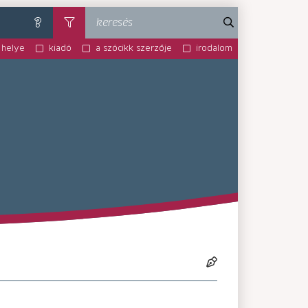
keresés
súgó
szűrés
 helye
kiadó
a szócikk szerzője
irodalom
MA-MM