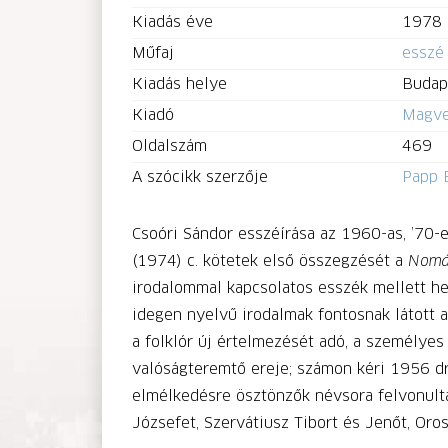
Kiadás éve
1978
Műfaj
esszé
Kiadás helye
Budap
Kiadó
Magve
Oldalszám
469
A szócikk szerzője
Papp 
Csoóri Sándor esszéírása az 1960-as, ’70-
(1974) c. kötetek első összegzését a
Nomá
irodalommal kapcsolatos esszék mellett hel
idegen nyelvű irodalmak fontosnak látott a
a folklór új értelmezését adó, a személyes
valóságteremtő ereje; számon kéri 1956 dr
elmélkedésre ösztönzők névsora felvonultatj
Józsefet, Szervátiusz Tibort és Jenőt, Oros