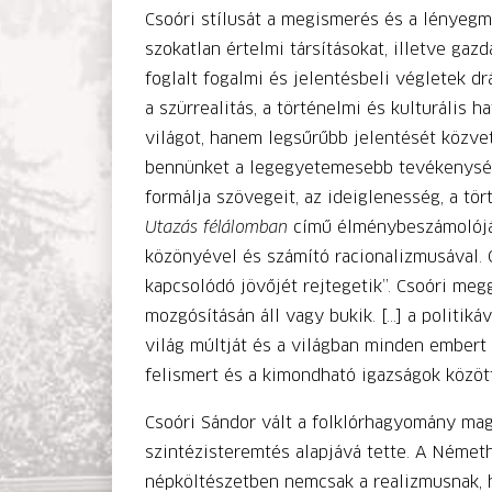
Csoóri stílusát a megismerés és a lényegm
szokatlan értelmi társításokat, illetve ga
foglalt fogalmi és jelentésbeli végletek d
a szürrealitás, a történelmi és kulturális 
világot, hanem legsűrűbb jelentését közvet
bennünket a legegyetemesebb tevékenységbe
formálja szövegeit, az ideiglenesség, a 
Utazás félálomban
című élménybeszámolójáb
közönyével és számító racionalizmusával. 
kapcsolódó jövőjét rejtegetik”. Csoóri meg
mozgósításán áll vagy bukik. […] a politikáv
világ múltját és a világban minden embert 
felismert és a kimondható igazságok között
Csoóri Sándor vált a folklórhagyomány mag
szintézisteremtés alapjává tette. A Németh
népköltészetben nemcsak a realizmusnak, h