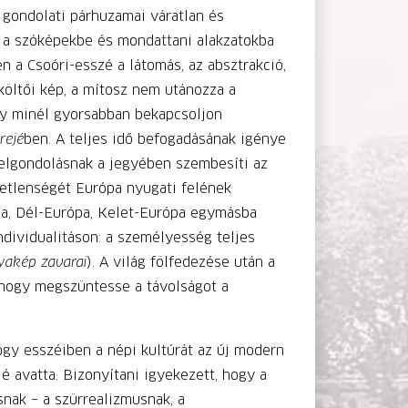
 gondolati párhuzamai váratlan és
ze a szóképekbe és mondattani alakzatokba
n a Csoóri-esszé a látomás, az absztrakció,
 költői kép, a mítosz nem utánozza a
ogy minél gyorsabban bekapcsoljon
rejé
ben. A teljes idő befogadásának igénye
 elgondolásnak a jegyében szembesíti az
etlenségét Európa nyugati felének
pa, Dél-Európa, Kelet-Európa egymásba
ndividualitáson: a személyesség teljes
yakép zavarai
). A világ fölfedezése után a
, hogy megszüntesse a távolságot a
ogy esszéiben a népi kultúrát az új modern
é avatta. Bizonyítani igyekezett, hogy a
nak – a szürrealizmusnak, a