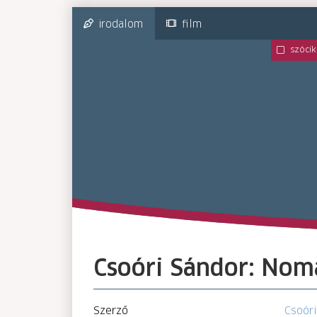
irodalom
film
szócik
Csoóri Sándor: Nom
Szerző
Csoór