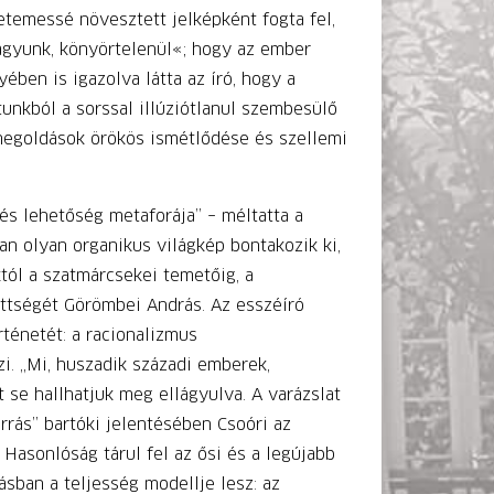
etemessé növesztett jelképként fogta fel,
agyunk, könyörtelenül«; hogy az ember
yében is igazolva látta az író, hogy a
unkból a sorssal illúziótlanul szembesülő
lmegoldások örökös ismétlődése és szellemi
és lehetőség metaforája” – méltatta a
an olyan organikus világkép bontakozik ki,
tól a szatmárcsekei temetőig, a
ettségét Görömbei András. Az esszéíró
rténetét: a racionalizmus
i. „Mi, huszadik századi emberek,
 se hallhatjuk meg ellágyulva. A varázslat
orrás” bartóki jelentésében Csoóri az
Hasonlóság tárul fel az ősi és a legújabb
ásban a teljesség modellje lesz: az