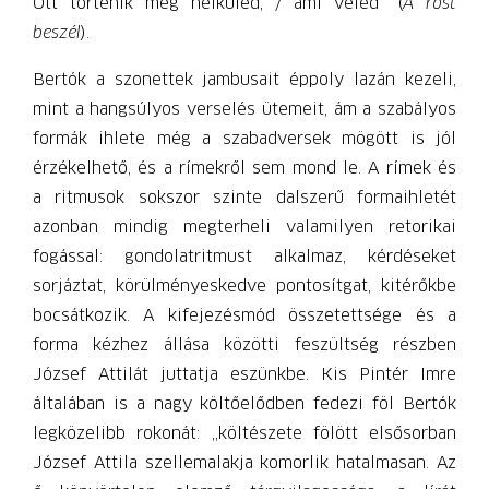
Ott történik meg nélküled, / ami veled” (
A rost
beszél
).
Bertók a szonettek jambusait éppoly lazán kezeli,
mint a hangsúlyos verselés ütemeit, ám a szabályos
formák ihlete még a szabadversek mögött is jól
érzékelhető, és a rímekről sem mond le. A rímek és
a ritmusok sokszor szinte dalszerű formaihletét
azonban mindig megterheli valamilyen retorikai
fogással: gondolatritmust alkalmaz, kérdéseket
sorjáztat, körülményeskedve pontosítgat, kitérőkbe
bocsátkozik. A kifejezésmód összetettsége és a
forma kézhez állása közötti feszültség részben
József Attilát juttatja eszünkbe. Kis Pintér Imre
általában is a nagy költőelődben fedezi föl Bertók
legközelibb rokonát: „költészete fölött elsősorban
József Attila szellemalakja komorlik hatalmasan. Az