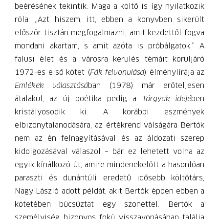
beérésének tekintik. Maga a költő is így nyilatkozik
róla: „Azt hiszem, itt, ebben a könyvben sikerült
először tisztán megfogalmazni, amit kezdettől fogva
mondani akartam, s amit azóta is próbálgatok.” A
falusi élet és a városra kerülés témáit körüljáró
1972-es első kötet (
Fák felvonulása
) élménylírája az
Emlékek választásá
ban (1978) már erőteljesen
átalakul, az új poétika pedig a
Tárgyak idejé
ben
kristályosodik ki. A korábbi eszmények
elbizonytalanodására, az értékrend válságára Bertók
nem az én felnagyításával és az áldozati szerep
kidolgozásával válaszol – bár ez lehetett volna az
egyik kínálkozó út, amire mindenekelőtt a hasonlóan
paraszti és dunántúli eredetű idősebb költőtárs,
Nagy László adott példát, akit Bertók éppen ebben a
kötetében búcsúztat egy szonettel. Bertók a
személyiség bizonyos fokú visszavonásában találja