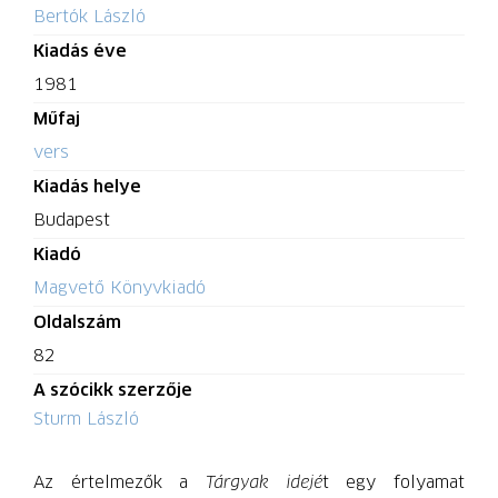
Bertók László
Kiadás éve
1981
Műfaj
vers
Kiadás helye
Budapest
Kiadó
Magvető Könyvkiadó
Oldalszám
82
A szócikk szerzője
Sturm László
Az értelmezők a
Tárgyak idejé
t egy folyamat