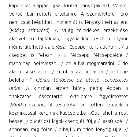
kapcsolat alapján igazi kiútra irányítják azt. Valami
végső, bár rejtett értelemre. A személytelen erő
nem csak leépítheti, hanem át is lényegítheti az ént
(
Bádog szitakötő
). A világ töredékes érzékelése
alapvetően fájdalmas, ugyanakkor részben olykor
mégis átélhető az egész: „Cseppenként adagolni, / a
cseppet is felezni, / a félcsepp félcseppjébe /
maholnap beleveszni, / de állva megmaradni, / de
alább sose adni, / mintha az óceánba / kellene
belehalni” (
Jónás tűnődése az utolsó leckéztetés
után
). A kínzóan érzett hiány pedig éppen a
titokzatos összetartó értelemre figyelmeztet
(
Mintha üzenne
). A testmélyi, érintetlen rétegek a
kozmikussal kerülnek kapcsolatba: „Oda, ahol a rost
beszél, / pucér csillagok csendjét fújja / lassú szél, /
ahonnan, míg fölér, / elhajlik minden lényeg ujja. //