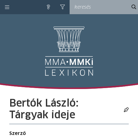
kategóriák
ke
súgó
szűrés
M
Bertók László:
Tárgyak ideje
Szerző