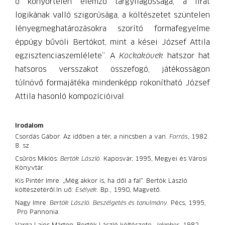
ő könyörtelen elemző tárgyilagossága, a lírát
logikának valló szigorúsága, a költészetet szüntelen
lényegmeghatározásokra szorító formafegyelme
éppúgy bűvöli Bertókot, mint a kései József Attila
egzisztenciaszemlélete”. A
Kockakövek
hatszor hat
hatsoros versszakot összefogó, játékosságon
túlnövő formajátéka mindenképp rokonítható József
Attila hasonló kompozícióival.
Irodalom
Csordás Gábor: Az időben a tér, a nincsben a van.
Forrás
, 1982.
8. sz.
Csűrös Miklós:
Bertók László
. Kaposvár, 1995, Megyei és Városi
Könyvtár.
Kis Pintér Imre: „Még akkor is, ha dől a fal”. Bertók László
költészetéről.
In uő:
Esélyek
. Bp., 1990, Magvető.
Nagy Imre:
Bertók László. Beszélgetés és tanulmány
. Pécs, 1995,
Pro Pannonia.