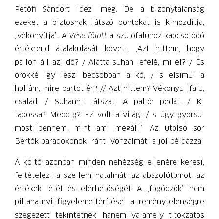
Petőfi Sándort idézi meg. De a bizonytalanság
ezeket a biztosnak látszó pontokat is kimozdítja,
„vékonyítja”. A
Vése fölött
a szülőfaluhoz kapcsolódó
értékrend átalakulását követi: „Azt hittem, hogy
pallón áll az idő? / Alatta suhan lefelé, mi él? / És
örökké így lesz: becsobban a kő, / s elsimul a
hullám, mire partot ér? // Azt hittem? Vékonyul falu,
család. / Suhanni: látszat. A palló: pedál. / Ki
tapossa? Meddig? Ez volt a világ, / s úgy gyorsul
most bennem, mint ami megáll.” Az utolsó sor
Bertók paradoxonok iránti vonzalmát is jól példázza.
A költő azonban minden nehézség ellenére keresi,
feltételezi a szellem hatalmát, az abszolútumot, az
értékek létét és elérhetőségét. A „fogódzók” nem
pillanatnyi figyelemeltérítései a reménytelenségre
szegezett tekintetnek, hanem valamely titokzatos