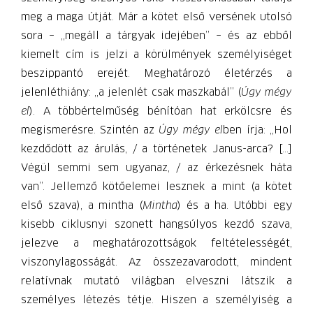
meg a maga útját. Már a kötet első versének utolsó
sora – „megáll a tárgyak idejében” – és az ebből
kiemelt cím is jelzi a körülmények személyiséget
beszippantó erejét. Meghatározó életérzés a
jelenléthiány: „a jelenlét csak maszkabál” (
Úgy mégy
el
). A többértelműség bénítóan hat erkölcsre és
megismerésre. Szintén az
Úgy mégy el
ben írja: „Hol
kezdődött az árulás, / a történetek Janus-arca? […]
Végül semmi sem ugyanaz, / az érkezésnek háta
van”. Jellemző kötőelemei lesznek a mint (a kötet
első szava), a mintha (
Mintha
) és a ha. Utóbbi egy
kisebb ciklusnyi szonett hangsúlyos kezdő szava,
jelezve a meghatározottságok feltételességét,
viszonylagosságát. Az összezavarodott, mindent
relatívnak mutató világban elveszni látszik a
személyes létezés tétje. Hiszen a személyiség a