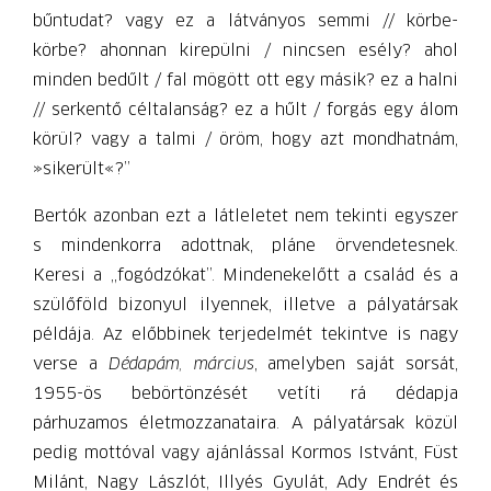
bűntudat? vagy ez a látványos semmi // körbe-
körbe? ahonnan kirepülni / nincsen esély? ahol
minden bedűlt / fal mögött ott egy másik? ez a halni
// serkentő céltalanság? ez a hűlt / forgás egy álom
körül? vagy a talmi / öröm, hogy azt mondhatnám,
»sikerült«?”
Bertók azonban ezt a látleletet nem tekinti egyszer
s mindenkorra adottnak, pláne örvendetesnek.
Keresi a „fogódzókat”. Mindenekelőtt a család és a
szülőföld bizonyul ilyennek, illetve a pályatársak
példája. Az előbbinek terjedelmét tekintve is nagy
verse a
Dédapám, március
, amelyben saját sorsát,
1955-ös bebörtönzését vetíti rá dédapja
párhuzamos életmozzanataira. A pályatársak közül
pedig mottóval vagy ajánlással Kormos Istvánt, Füst
Milánt, Nagy Lászlót, Illyés Gyulát, Ady Endrét és