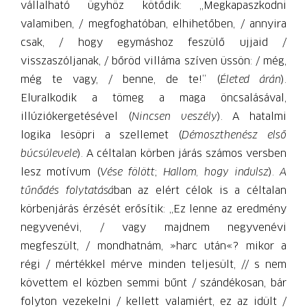
vállalható ügyhöz kötődik: „Megkapaszkodni
valamiben, / megfoghatóban, elhihetőben, / annyira
csak, / hogy egymáshoz feszülő ujjaid /
visszaszóljanak, / bőröd villáma szíven üssön: / még,
még te vagy, / benne, de te!” (
Életed árán
).
Eluralkodik a tömeg a maga öncsalásával,
illúziókergetésével (
Nincsen veszély
). A hatalmi
logika lesöpri a szellemet (
Démoszthenész első
búcsúlevele
). A céltalan körben járás számos versben
lesz motívum (
Vése fölött
;
Hallom, hogy indulsz
).
A
tűnődés folytatásá
ban az elért célok is a céltalan
körbenjárás érzését erősítik: „Ez lenne az eredmény
negyvenévi, / vagy majdnem negyvenévi
megfeszült, / mondhatnám, »harc után«? mikor a
régi / mértékkel mérve minden teljesült, // s nem
követtem el közben semmi bűnt / szándékosan, bár
folyton vezekelni / kellett valamiért, ez az idült /