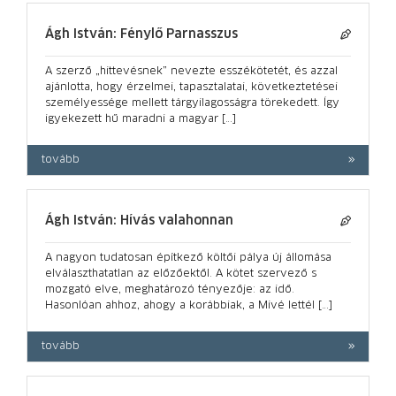
Ágh István: Fénylő Parnasszus
A szerző „hittevésnek” nevezte esszékötetét, és azzal
ajánlotta, hogy érzelmei, tapasztalatai, következtetései
személyessége mellett tárgyilagosságra törekedett. Így
igyekezett hű maradni a magyar […]
tovább
Ágh István: Hívás valahonnan
A nagyon tudatosan építkező költői pálya új állomása
elválaszthatatlan az előzőektől. A kötet szervező s
mozgató elve, meghatározó tényezője: az idő.
Hasonlóan ahhoz, ahogy a korábbiak, a Mivé lettél […]
tovább