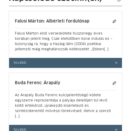
Falusi Márton: Albérleti fordulónap
Falusi Márton első verseskötete huszonegy éves
korában jelent meg. Csak életidőben korai indulás ez –
bizonyság rá, hogy a Hazáig látni (2004) poétikai
jellemzői máig meghatározzák költészetét: „Ebben[…]
tovább
Buda Ferenc: Árapály
Az Árapály Buda Ferenc kulcsjelentőségű kötete:
egyszerre reprezentálja a pályája delelőjén túl lévő
költő értékőrző, újrakezdő-kísérletező és
szintézisteremtő művészi törekvéseit, illetve a szerző
[…]
tovább