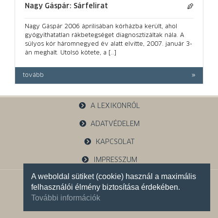
Nagy Gáspár: Sárfelirat
Nagy Gáspár 2006 áprilisában kórházba került, ahol
gyógyíthatatlan rákbetegséget diagnosztizáltak nála. A
súlyos kór háromnegyed év alatt elvitte, 2007. január 3-
án meghalt. Utolsó kötete, a […]
tovább
A LEXIKONRÓL
ADATVÉDELEM
KAPCSOLAT
IMPRESSZUM
A weboldal sütiket (cookie) használ a maximális
1121 Budapest, Budakeszi u. 38.
felhasználói élmény biztosítása érdekében.
+36 30 785 5595
További információk
Facebook oldalunk