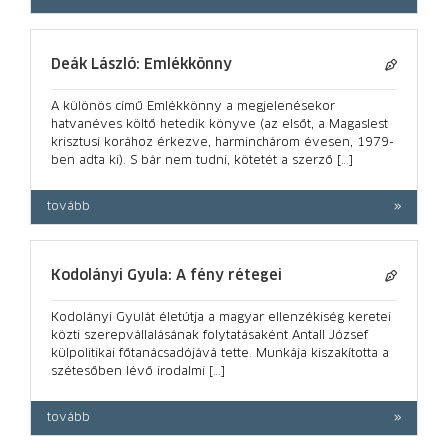
Deák László: Emlékkönny
A különös című Emlékkönny a megjelenésekor
hatvanéves költő hetedik könyve (az elsőt, a Magaslest
krisztusi korához érkezve, harminchárom évesen, 1979-
ben adta ki). S bár nem tudni, kötetét a szerző […]
tovább
Kodolányi Gyula: A fény rétegei
Kodolányi Gyulát életútja a magyar ellenzékiség keretei
közti szerepvállalásának folytatásaként Antall József
külpolitikai főtanácsadójává tette. Munkája kiszakította a
szétesőben lévő irodalmi […]
tovább